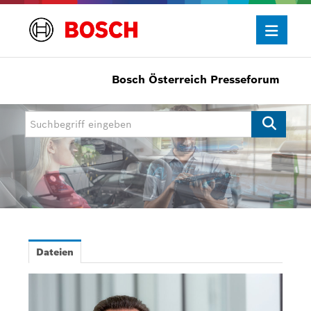
Bosch Österreich Presseforum
Presseinformationen
Allgemein/Wirtschaft
Bosch Innovationspreis
eBike Systems
Mobility
Mobility Aftermarket
Dateien
Power Tools
Bosch Rexroth