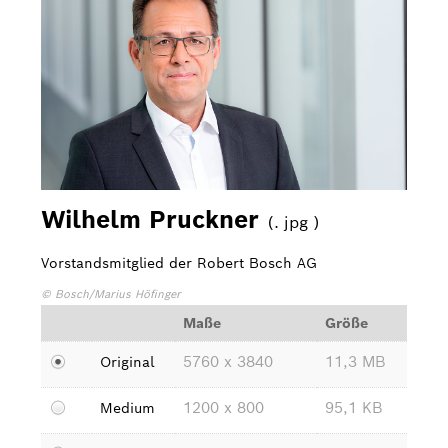
Bosch Home Comfort
Buderus
Pressemappen
Hausgeräte
Downloads
Wilhelm Pruckner
(. jpg )
Pressemappen
Vorstandsmitglied der Robert Bosch AG
Fotos
© Bosch/Marius Höfinger
Videos
Maße
Größe
Über uns
5760 x 3840
11,3 MB
Original
Bosch in Österreich
1200 x 800
95,1 KB
Medium
Karriere bei Bosch in Österreich