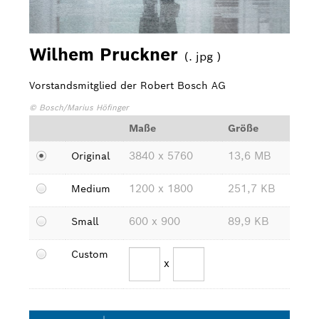
Bosch Weltweit
Wilhem Pruckner
(. jpg )
Kontakt
Vorstandsmitglied der Robert Bosch AG
© Bosch/Marius Höfinger
Maße
Größe
3840 x 5760
13,6 MB
Original
1200 x 1800
251,7 KB
Medium
600 x 900
89,9 KB
Small
Custom
x