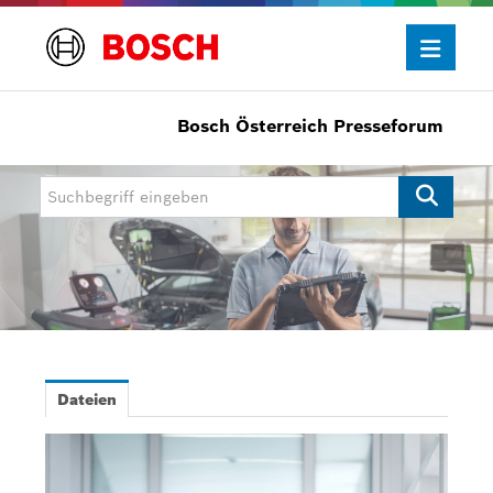
Bosch Österreich Presseforum
Presseinformationen
Allgemein/Wirtschaft
Bosch Innovationspreis
eBike Systems
Mobility
Mobility Aftermarket
Dateien
Power Tools
Bosch Rexroth