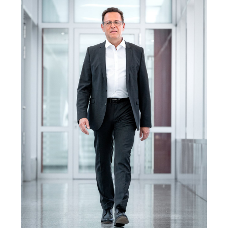
Bosch Home Comfort
Buderus
Pressemappen
Hausgeräte
Downloads
Pressemappen
Fotos
Videos
Über uns
Bosch in Österreich
Karriere bei Bosch in Österreich