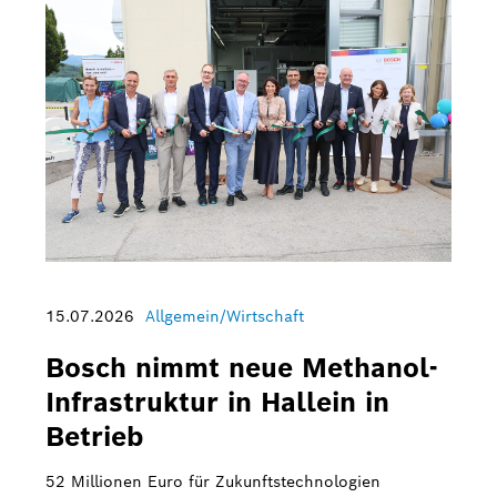
Bosch Home Comfort
Buderus
Pressemappen
Hausgeräte
Downloads
Pressemappen
Fotos
15.07.2026
Allgemein/Wirtschaft
Videos
Bosch nimmt neue Methanol-
Infrastruktur in Hallein in
Über uns
Betrieb
Bosch in Österreich
52 Millionen Euro für Zukunftstechnologien
Karriere bei Bosch in Österreich