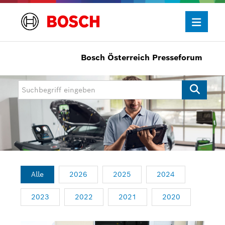
Bosch Österreich Presseforum
Presseinformationen
Allgemein/Wirtschaft
Bosch Innovationspreis
eBike Systems
Mobility
Mobility Aftermarket
Alle
2026
2025
2024
Power Tools
2023
2022
2021
2020
Bosch Rexroth