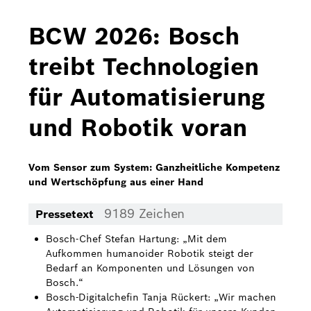
Bosch Home Comfort
BCW 2026: Bosch
Buderus
treibt Technologien
Pressemappen
für Automatisierung
Hausgeräte
und Robotik voran
Downloads
Pressemappen
Vom Sensor zum System: Ganzheitliche Kompetenz
und Wertschöpfung aus einer Hand
Fotos
9189 Zeichen
Pressetext
Videos
Bosch-Chef Stefan Hartung: „Mit dem
Über uns
Aufkommen humanoider Robotik steigt der
Bedarf an Komponenten und Lösungen von
Bosch in Österreich
Bosch.“
Bosch-Digitalchefin Tanja Rückert: „Wir machen
Karriere bei Bosch in Österreich