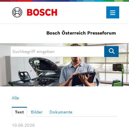
Bosch Österreich Presseforum
Presseinformationen
Allgemein/Wirtschaft
Bosch Innovationspreis
eBike Systems
Mobility
Mobility Aftermarket
Alle
Power Tools
Text
Bilder
Dokumente
Bosch Rexroth
10.06.2026