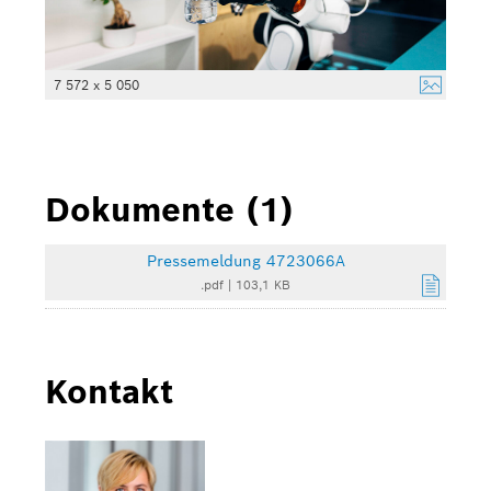
7 572 x 5 050
Dokumente (1)
Pressemeldung 4723066A
.pdf
|
103,1 KB
Kontakt