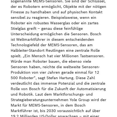
sogenannte MEMS-Sensoren. Sie sind der Schlüssel,
der es Robotern ermöglicht, Objekte mit der nötigen
Finesse zu handhaben und auf physischen Kontakt
sensibel zu reagieren. Beispielsweise, wenn ein
Roboter ein robustes Wasserglas oder ein zartes
Stielglas greift – genau diese feinfühlige
Unterscheidung ermöglichen die Sensoren. Bosch
ist Weltmarktführer in diesem entscheidenden
Technologiefeld der MEMS-Sensoren, das am
Halbleiter-Standort Reutlingen eine zentrale Rolle
spielt. „Ein Mensch hat vier Millionen Tastsensoren.
Würde man Roboter bauen, die ebenso viele
Sensoren haben, reichte die weltweite Sensoren-
Produktion von vier Jahren gerade einmal für 12
500 Roboter“, sagt Stefan Hartung. Diese Zahl
verdeutlicht das immense Potenzial und die zentrale
Rolle von Bosch für die Zukunft der Automatisierung
und Robotik. Laut dem Marktforschungs- und
Strategieberatungsunternehmen Yole Group wird der
Markt für MEMS-Sensoren, in dem Bosch
Marktführer ist, bis 2030 voraussichtlich auf über
19,2 Milliarden US-Dollar anwachsen – mit einer