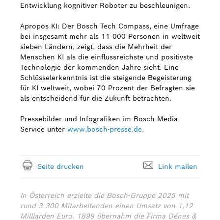
Entwicklung kognitiver Roboter zu beschleunigen.
Apropos KI: Der Bosch Tech Compass, eine Umfrage
bei insgesamt mehr als 11 000 Personen in weltweit
sieben Ländern, zeigt, dass die Mehrheit der
Menschen KI als die einflussreichste und positivste
Technologie der kommenden Jahre sieht. Eine
Schlüsselerkenntnis ist die steigende Begeisterung
für KI weltweit, wobei 70 Prozent der Befragten sie
als entscheidend für die Zukunft betrachten.
Pressebilder und Infografiken im Bosch Media
Service unter
www.bosch-presse.de
.
Seite drucken
Link mailen
In Österreich erzielte die Bosch-Gruppe 2025 mit
rund 3 300 Mitarbeitenden einen Umsatz von 1,12
Milliarden Euro. 1899 übernahm die Firma Dénes &