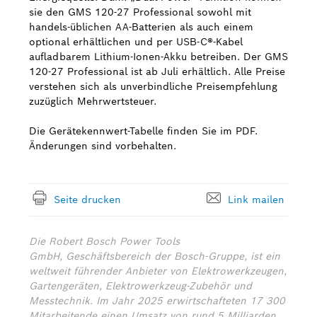
sie den GMS 120-27 Professional sowohl mit
handels-üblichen AA-Batterien als auch einem
optional erhältlichen und per USB-C®-Kabel
aufladbarem Lithium-Ionen-Akku betreiben. Der GMS
120-27 Professional ist ab Juli erhältlich. Alle Preise
verstehen sich als unverbindliche Preisempfehlung
zuzüglich Mehrwertsteuer.
Die Gerätekennwert-Tabelle finden Sie im PDF.
Änderungen sind vorbehalten.
Seite drucken
Link mailen
Die Robert Bosch Power Tools
GmbH, Geschäftsbereich der Bosch-Gruppe, ist ein
weltweit führender Anbieter von Elektrowerkzeugen,
Gartengeräten, Elektrowerkzeug-Zubehör und
Messtechnik. Im Jahr 2025 erwirtschafteten 17 300
Mitarbeitende einen Umsatz von rund 5 Milliarden