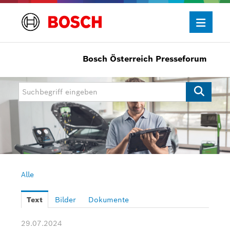
Bosch Österreich Presseforum
Presseinformationen
Allgemein/Wirtschaft
Bosch Innovationspreis
eBike Systems
Mobility
Mobility Aftermarket
Alle
Power Tools
Text
Bilder
Dokumente
Bosch Rexroth
29.07.2024