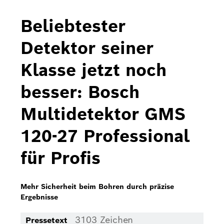
Bosch Home Comfort
Beliebtester
Buderus
Detektor seiner
Pressemappen
Klasse jetzt noch
Hausgeräte
besser: Bosch
Downloads
Multidetektor GMS
Pressemappen
120-27 Professional
Fotos
für Profis
Videos
Über uns
Mehr Sicherheit beim Bohren durch präzise
Ergebnisse
Bosch in Österreich
3103 Zeichen
Pressetext
Karriere bei Bosch in Österreich