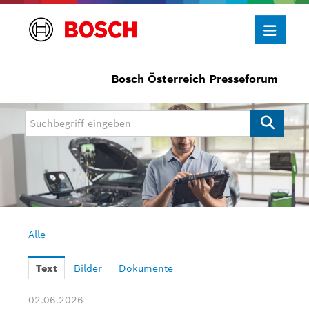
Bosch Österreich Presseforum
Presseinformationen
Allgemein/Wirtschaft
Bosch Innovationspreis
eBike Systems
Mobility
Mobility Aftermarket
Alle
Power Tools
Text
Bilder
Dokumente
Bosch Rexroth
02.06.2026