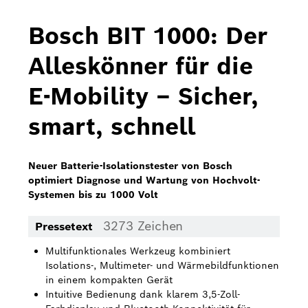
Bosch Home Comfort
Bosch BIT 1000: Der
Buderus
Alleskönner für die
Pressemappen
E-Mobility – Sicher,
Hausgeräte
smart, schnell
Downloads
Pressemappen
Neuer Batterie-Isolationstester von Bosch
optimiert Diagnose und Wartung von Hochvolt-
Fotos
Systemen bis zu 1000 Volt
Videos
3273 Zeichen
Pressetext
Über uns
Multifunktionales Werkzeug kombiniert
Isolations-, Multimeter- und Wärmebildfunktionen
Bosch in Österreich
in einem kompakten Gerät
Intuitive Bedienung dank klarem 3,5-Zoll-
Karriere bei Bosch in Österreich