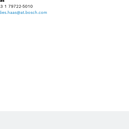
aas
+43 1 79722-5010
lies.haas@at.bosch.com