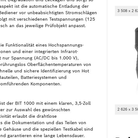
saspekt ist die automatische Entladung der
3 508 x 2 6
ediener vor unbeabsichtigten Stromschlägen
folgt mit verschiedenen Testspannungen (125
sch an das jeweilige Prüfobjekt anpasst.
 die Funktionalität eines Hochspannungs-
onen und einer integrierten Infrarot-
t nur Spannung (AC/DC bis 1.000 V),
rührungslos Oberflächentemperaturen von
hnelle und sichere Identifizierung von Hot
Bauteilen, Batteriesystemen und
stromführenden Komponenten.
ist der BIT 1000 mit einem klaren, 3,5-Zoll
lter zur Auswahl des gewünschten
2 626 x 3 5
vität erlaubt die drahtlose
s die Dokumentation und das Teilen von
e Gehäuse und die speziellen Testkabel sind
und garantieren eine lange Lebensdauer.