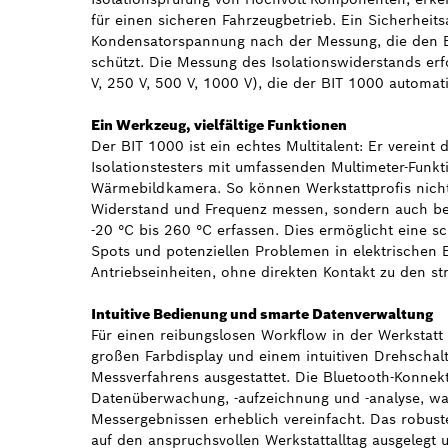
für einen sicheren Fahrzeugbetrieb. Ein Sicherheit
Kondensatorspannung nach der Messung, die den B
schützt. Die Messung des Isolationswiderstands er
V, 250 V, 500 V, 1000 V), die der BIT 1000 automati
Ein Werkzeug, vielfältige Funktionen
Der BIT 1000 ist ein echtes Multitalent: Er vereint
Isolationstesters mit umfassenden Multimeter-Funkti
Wärmebildkamera. So können Werkstattprofis nich
Widerstand und Frequenz messen, sondern auch be
-20 °C bis 260 °C erfassen. Dies ermöglicht eine sc
Spots und potenziellen Problemen in elektrischen 
Antriebseinheiten, ohne direkten Kontakt zu den 
Intuitive Bedienung und smarte Datenverwaltung
Für einen reibungslosen Workflow in der Werkstatt 
großen Farbdisplay und einem intuitiven Drehscha
Messverfahrens ausgestattet. Die Bluetooth-Konnekti
Datenüberwachung, -aufzeichnung und -analyse, wa
Messergebnissen erheblich vereinfacht. Das robust
auf den anspruchsvollen Werkstattalltag ausgelegt 