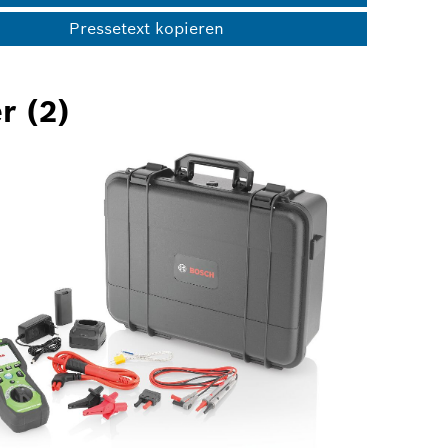
Pressetext kopieren
r (2)