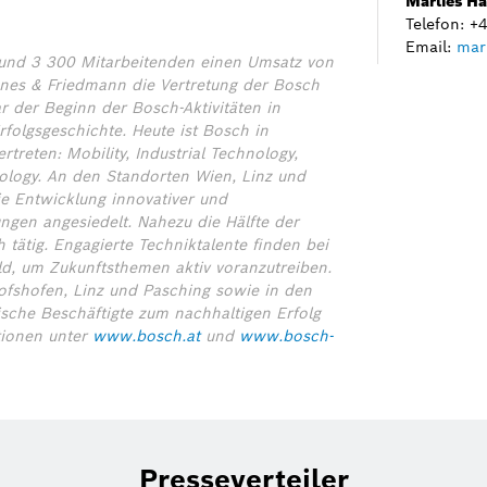
Marlies H
Telefon: 
Email:
mar
 rund 3 300 Mitarbeitenden einen Umsatz von
nes & Friedmann die Vertretung der Bosch
 der Beginn der Bosch-Aktivitäten in
rfolgsgeschichte. Heute ist Bosch in
treten: Mobility, Industrial Technology,
logy. An den Standorten Wien, Linz und
ie Entwicklung innovativer und
ngen angesiedelt. Nahezu die Hälfte der
 tätig. Engagierte Techniktalente finden bei
ld, um Zukunftsthemen aktiv voranzutreiben.
hofshofen, Linz und Pasching sowie in den
sche Beschäftigte zum nachhaltigen Erfolg
tionen unter
www.bosch.at
und
www.bosch-
Presseverteiler