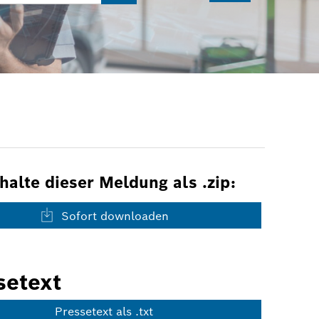
nhalte dieser Meldung als .zip:
Sofort downloaden
setext
Pressetext als .txt