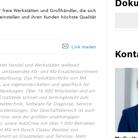
Doku
r freie Werkstätten und Großhändler, die sich
einstellen und ihren Kunden höchste Qualität
Link mailen
Kont
etet Handel und Werkstätten weltweit
umfassendes Kfz- und Nfz-Ersatzteilsortiment
raturlösung. Das Produktportfolio von MA
 aus eigenentwickelten und spezifisch für
tleistungen. Über 16 000 Mitarbeiter und ein
 Ersatzteile schnell und termingerecht zum
tttechnik, Software für Diagnose, Service-
celeistungen. Der Geschäftsbereich ist auch
rvice, eine der größten unabhängigen
en, sowie AutoCrew mit über 1 000 Betrieben
zt MA mit Bosch Classic Besitzer von
ment an Ersatzteilen und Services. Mehr