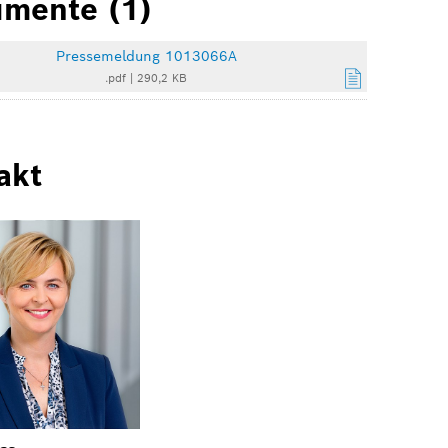
mente (1)
Pressemeldung 1013066A
.pdf
|
290,2 KB
akt