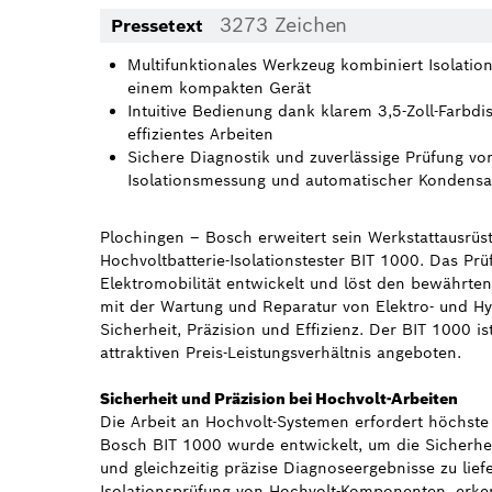
3273 Zeichen
Pressetext
Multifunktionales Werkzeug kombiniert Isolatio
einem kompakten Gerät
Intuitive Bedienung dank klarem 3,5-Zoll-Farbdis
effizientes Arbeiten
Sichere Diagnostik und zuverlässige Prüfung vo
Isolationsmessung und automatischer Kondensa
Plochingen – Bosch erweitert sein Werkstattausrü
Hochvoltbatterie-Isolationstester BIT 1000. Das Prüf
Elektromobilität entwickelt und löst den bewährten
mit der Wartung und Reparatur von Elektro- und H
Sicherheit, Präzision und Effizienz. Der BIT 1000 i
attraktiven Preis-Leistungsverhältnis angeboten.
Sicherheit und Präzision bei Hochvolt-Arbeiten
Die Arbeit an Hochvolt-Systemen erfordert höchste 
Bosch BIT 1000 wurde entwickelt, um die Sicherhei
und gleichzeitig präzise Diagnoseergebnisse zu lief
Isolationsprüfung von Hochvolt-Komponenten, erke