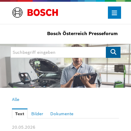
Bosch Österreich Presseforum
Presseinformationen
Allgemein/Wirtschaft
Bosch Innovationspreis
eBike Systems
Mobility
Mobility Aftermarket
Alle
Power Tools
Text
Bilder
Dokumente
Bosch Rexroth
20.05.2026