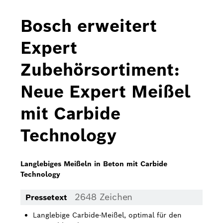
Bosch Home Comfort
Bosch erweitert
Buderus
Expert
Pressemappen
Zubehörsortiment:
Hausgeräte
Neue Expert Meißel
Downloads
mit Carbide
Pressemappen
Technology
Fotos
Videos
Langlebiges Meißeln in Beton mit Carbide
Technology
Über uns
2648 Zeichen
Pressetext
Bosch in Österreich
Langlebige Carbide-Meißel, optimal für den
Karriere bei Bosch in Österreich