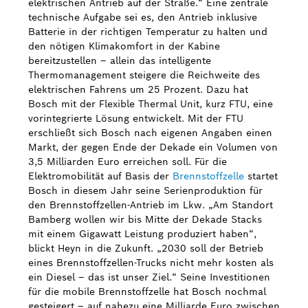
elektrischen Antrieb auf der Straße.“ Eine zentrale
technische Aufgabe sei es, den Antrieb inklusive
Batterie in der richtigen Temperatur zu halten und
den nötigen Klimakomfort in der Kabine
bereitzustellen – allein das intelligente
Thermomanagement steigere die Reichweite des
elektrischen Fahrens um 25 Prozent. Dazu hat
Bosch mit der Flexible Thermal Unit, kurz FTU, eine
vorintegrierte Lösung entwickelt. Mit der FTU
erschließt sich Bosch nach eigenen Angaben einen
Markt, der gegen Ende der Dekade ein Volumen von
3,5 Milliarden Euro erreichen soll. Für die
Elektromobilität auf Basis der
Brennstoffzelle
startet
Bosch in diesem Jahr seine Serienproduktion für
den Brennstoffzellen-Antrieb im Lkw. „Am Standort
Bamberg wollen wir bis Mitte der Dekade Stacks
mit einem Gigawatt Leistung produziert haben“,
blickt Heyn in die Zukunft. „2030 soll der Betrieb
eines Brennstoffzellen-Trucks nicht mehr kosten als
ein Diesel – das ist unser Ziel.“ Seine Investitionen
für die mobile Brennstoffzelle hat Bosch nochmal
gesteigert – auf nahezu eine Milliarde Euro zwischen