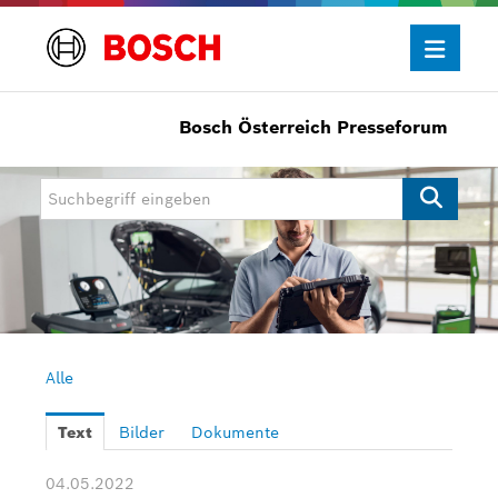
Bosch Österreich Presseforum
Presseinformationen
Allgemein/Wirtschaft
Bosch Innovationspreis
eBike Systems
Mobility
Mobility Aftermarket
Alle
Power Tools
Text
Bilder
Dokumente
Bosch Rexroth
04.05.2022