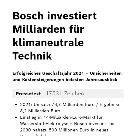
Bosch Home Comfort
Bosch investiert
Buderus
Milliarden für
Pressemappen
klimaneutrale
Hausgeräte
Technik
Downloads
Pressemappen
Erfolgreiches Geschäftsjahr 2021 – Unsicherheiten
und Kostensteigerungen belasten Jahresausblick
Fotos
17531 Zeichen
Pressetext
Videos
2021: Umsatz: 78,7 Milliarden Euro / Ergebnis:
Über uns
3,2 Milliarden Euro.
Einstieg in 14-Milliarden-Euro-Markt für
Bosch in Österreich
Wasserstoff-Elektrolyse – Bosch investiert bis
2030 nahezu 500 Millionen Euro in neues
Karriere bei Bosch in Österreich