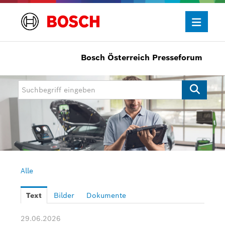
Bosch Österreich Presseforum
Presseinformationen
Allgemein/Wirtschaft
Bosch Innovationspreis
eBike Systems
Mobility
Mobility Aftermarket
Alle
Power Tools
Text
Bilder
Dokumente
Bosch Rexroth
29.06.2026