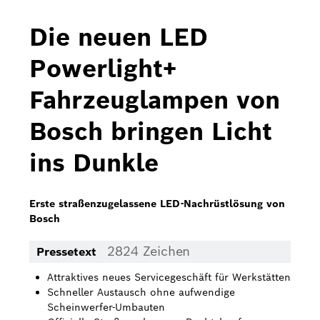
Bosch Home Comfort
Die neuen LED
Buderus
Powerlight+
Pressemappen
Fahrzeuglampen von
Hausgeräte
Bosch bringen Licht
Downloads
ins Dunkle
Pressemappen
Fotos
Erste straßenzugelassene LED-Nachrüstlösung von
Bosch
Videos
2824 Zeichen
Pressetext
Über uns
Attraktives neues Servicegeschäft für Werkstätten
Bosch in Österreich
Schneller Austausch ohne aufwendige
Scheinwerfer-Umbauten
Karriere bei Bosch in Österreich