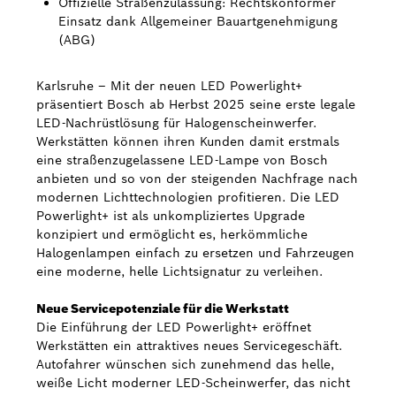
Offizielle Straßenzulassung: Rechtskonformer
Einsatz dank Allgemeiner Bauartgenehmigung
Bosch Weltweit
(ABG)
Kontakt
Karlsruhe – Mit der neuen LED Powerlight+
präsentiert Bosch ab Herbst 2025 seine erste legale
LED-Nachrüstlösung für Halogenscheinwerfer.
Werkstätten können ihren Kunden damit erstmals
eine straßenzugelassene LED-Lampe von Bosch
anbieten und so von der steigenden Nachfrage nach
modernen Lichttechnologien profitieren. Die LED
Powerlight+ ist als unkompliziertes Upgrade
konzipiert und ermöglicht es, herkömmliche
Halogenlampen einfach zu ersetzen und Fahrzeugen
eine moderne, helle Lichtsignatur zu verleihen.
Neue Servicepotenziale für die Werkstatt
Die Einführung der LED Powerlight+ eröffnet
Werkstätten ein attraktives neues Servicegeschäft.
Autofahrer wünschen sich zunehmend das helle,
weiße Licht moderner LED-Scheinwerfer, das nicht