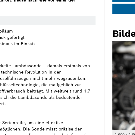
artet, heute nach wie vor einer der
Bilde
ubiläum
ck gefertigt
hinaus im Einsatz
ckelte Lambdasonde – damals erstmals von
 technische Revolution in der
ieselfahrzeugen nicht mehr wegzudenken.
hlüsseltechnologie, die maßgeblich zur
ffverbrauch beiträgt. Mit weltweit rund 1,7
 sich die Lambdasonde als bedeutender
rt.
erienreife, um eine effektive
öglichen. Die Sonde misst präzise den
1 600 x 1 0