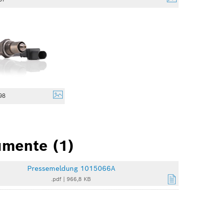
98
mente (1)
Pressemeldung 1015066A
.pdf
|
966,8 KB