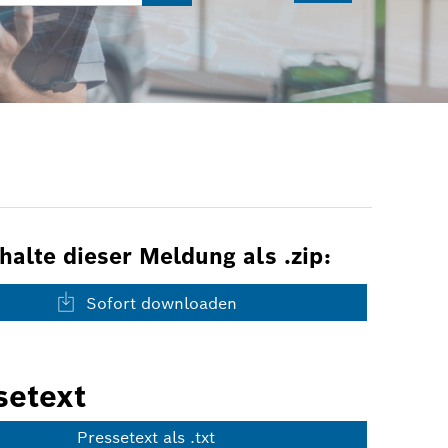
nhalte dieser Meldung als .zip:
Sofort downloaden
setext
Pressetext als .txt