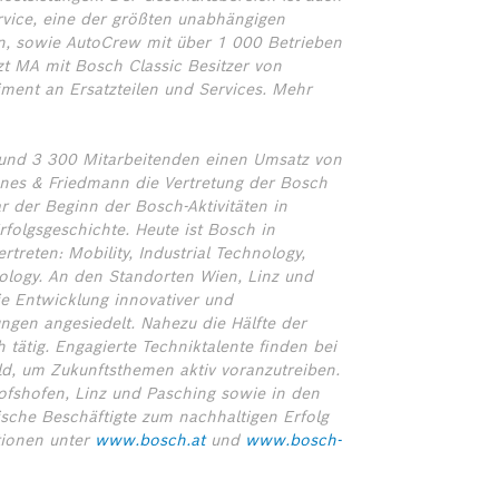
rvice, eine der größten unabhängigen
en, sowie AutoCrew mit über 1 000 Betrieben
zt MA mit Bosch Classic Besitzer von
ment an Ersatzteilen und Services. Mehr
 rund 3 300 Mitarbeitenden einen Umsatz von
nes & Friedmann die Vertretung der Bosch
 der Beginn der Bosch-Aktivitäten in
rfolgsgeschichte. Heute ist Bosch in
treten: Mobility, Industrial Technology,
logy. An den Standorten Wien, Linz und
ie Entwicklung innovativer und
ngen angesiedelt. Nahezu die Hälfte der
 tätig. Engagierte Techniktalente finden bei
ld, um Zukunftsthemen aktiv voranzutreiben.
hofshofen, Linz und Pasching sowie in den
sche Beschäftigte zum nachhaltigen Erfolg
tionen unter
www.bosch.at
und
www.bosch-