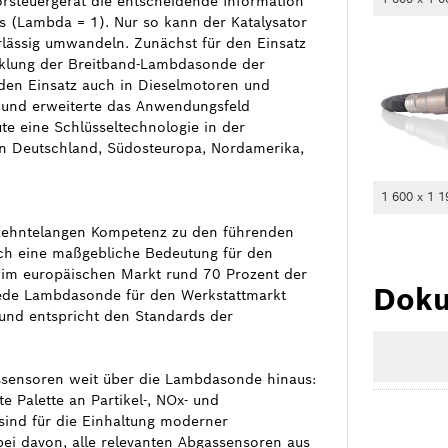
orsteuergerät die entscheidende Information
s (Lambda = 1). Nur so kann der Katalysator
rlässig umwandeln. Zunächst für den Einsatz
icklung der Breitband-Lambdasonde der
 den Einsatz auch in Dieselmotoren und
 und erweiterte das Anwendungsfeld
te eine Schlüsseltechnologie in der
n Deutschland, Südosteuropa, Nordamerika,
1 600 x 1 1
hrzehntelangen Kompetenz zu den führenden
ch eine maßgebliche Bedeutung für den
 im europäischen Markt rund 70 Prozent der
Doku
ede Lambdasonde für den Werkstattmarkt
 und entspricht den Standards der
ssensoren weit über die Lambdasonde hinaus:
e Palette an Partikel-, NOx- und
ind für die Einhaltung moderner
bei davon, alle relevanten Abgassensoren aus