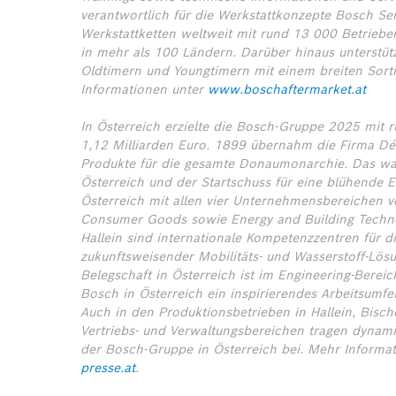
verantwortlich für die Werkstattkonzepte Bosch Se
Werkstattketten weltweit mit rund 13 000 Betrieb
in mehr als 100 Ländern. Darüber hinaus unterstüt
Oldtimern und Youngtimern mit einem breiten Sorti
Informationen unter
www.boschaftermarket.at
In Österreich erzielte die Bosch-Gruppe 2025 mit
1,12 Milliarden Euro. 1899 übernahm die Firma Dé
Produkte für die gesamte Donaumonarchie. Das war
Österreich und der Startschuss für eine blühende E
Österreich mit allen vier Unternehmensbereichen ver
Consumer Goods sowie Energy and Building Techno
Hallein sind internationale Kompetenzzentren für d
zukunftsweisender Mobilitäts- und Wasserstoff-Lösu
Belegschaft in Österreich ist im Engineering-Bereich
Bosch in Österreich ein inspirierendes Arbeitsumfe
Auch in den Produktionsbetrieben in Hallein, Bisc
Vertriebs- und Verwaltungsbereichen tragen dynami
der Bosch-Gruppe in Österreich bei.
Mehr Informa
presse.at
.