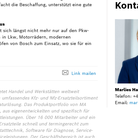
Kont
acht die Beschaffung, unterstützt eine gute
aus
 sich längst nicht mehr nur auf den Pkw-
h in Lkw, Motorrädern, modernen
fen von Bosch zum Einsatz, wo sie für ein
Link mailen
Marlies H
etet Handel und Werkstätten weltweit
Telefon: 
umfassendes Kfz- und Nfz-Ersatzteilsortiment
Email:
mar
raturlösung. Das Produktportfolio von MA
 aus eigenentwickelten und spezifisch für
tleistungen. Über 16 000 Mitarbeiter und ein
 Ersatzteile schnell und termingerecht zum
tttechnik, Software für Diagnose, Service-
celeistungen. Der Geschäftsbereich ist auch