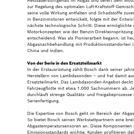
Restsauerstoffgehalt im Abgas und liefert dem Mot
zur Regelung des optimalen Luft-Kraftstoff-Gemisch
seine volle Wirkung entfalten und Schadstoffe zuve
in Benzinmotoren entwickelt, folgte mit der Entw
nächste technologische Schritt. Diese ermöglichte
Motorkonzepten wie der Benzin-Direkteinspritzung
entscheidend. Was als Pionierarbeit begann, ist heu
Abgasnachbehandlung mit Produktionsstandorten i
China und Indien.
Von der Serie in den Ersatzteilmarkt
In der Erstausrüstung zählt Bosch dank seiner ja
Herstellern von Lambdasonden – und hat damit au
Ersatzteilmarkt. Das Lambdasonden-Angebot deckt
Fahrzeugflotte mit etwa 1.000 Sachnummern ab. J
durchläuft strenge Qualitäts- und Freigabeprozesse
Serienfertigung.
Die Expertise von Bosch geht im Bereich der Abga
So bietet Bosch seinen Werkstattpartnern eine breit
Abgastemperatursensoren an. Diese Komponenten s
Emissionsstandards wichtig. Kunden profitieren da