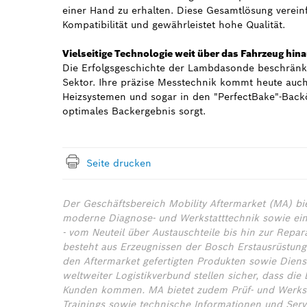
einer Hand zu erhalten. Diese Gesamtlösung vereinf
Kompatibilität und gewährleistet hohe Qualität.
Vielseitige Technologie weit über das Fahrzeug hin
Die Erfolgsgeschichte der Lambdasonde beschränkt
Sektor. Ihre präzise Messtechnik kommt heute auc
Heizsystemen und sogar in den "PerfectBake"-Backö
optimales Backergebnis sorgt.
Seite drucken
Der Geschäftsbereich Mobility Aftermarket (MA) bi
moderne Diagnose- und Werkstatttechnik sowie ein 
- vom Neuteil über Austauschteile bis hin zur Repa
besteht aus Erzeugnissen der Bosch Erstausrüstung,
den Aftermarket gefertigten Produkten sowie Diens
weltweiter Logistikverbund stellen sicher, dass die
Kunden kommen. MA bietet zudem Prüf- und Werksta
Trainings sowie technische Informationen und Servi