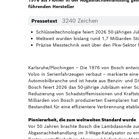
1976 als Pionier in der Abgasnachbehandlung gest
führenden Hersteller
3240 Zeichen
Pressetext
Schlüsseltechnologie feiert 2026 50-jähriges J
Weltweit wurden bislang rund 1,7 Milliarden Stü
Präzise Messtechnik weit über den Pkw-Sektor 
Karlsruhe/Plochingen – Die 1976 von Bosch entwi
Volvo in Serienfahrzeugen verbaut – markierte eine
Automobilbranche und ist heute aus Benzin- und D
Bosch feiert 2026 das 50-jährige Jubiläum einer Sc
Reduzierung von Schadstoffemissionen und Kraftsto
Milliarden von Bosch produzierten Exemplaren hat
Bestandteil für eine effizientere Verbrennung etablie
Pionierarbeit, die zum weltweiten Standard wurde
Vor 50 Jahren brachte Bosch die Lambdasonde zur S
Abgasnachbehandlung im 3-Wege-Katalysator zu erm