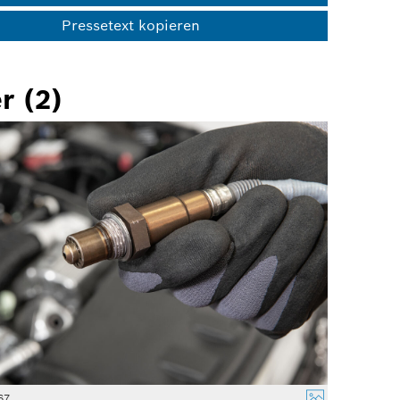
Pressetext kopieren
r (2)
67