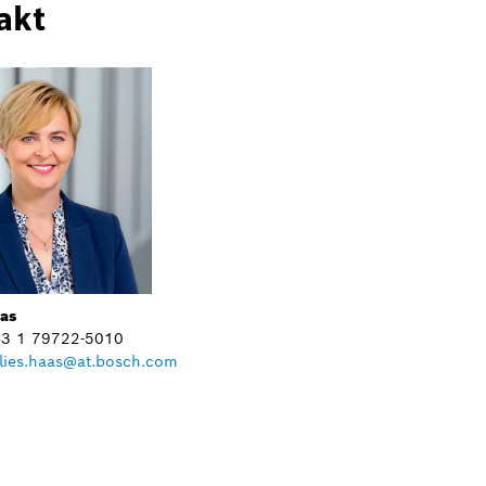
akt
aas
+43 1 79722-5010
lies.haas@at.bosch.com