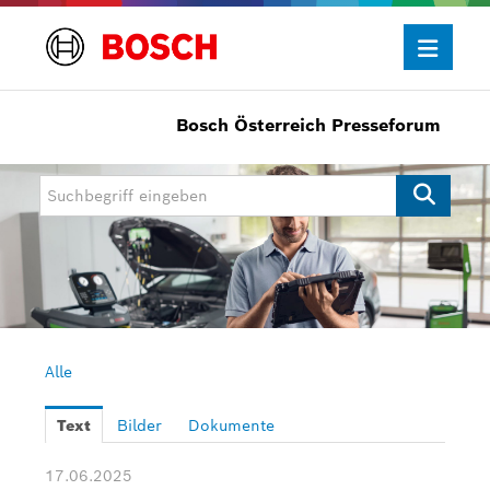
Bosch Österreich Presseforum
Presseinformationen
Allgemein/Wirtschaft
Bosch Innovationspreis
eBike Systems
Mobility
Mobility Aftermarket
Alle
Power Tools
Text
Bilder
Dokumente
Bosch Rexroth
17.06.2025