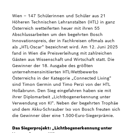
Bosch Weltweit
Wien – 147 Schülerinnen und Schüler aus 21
Höheren Technischen Lehranstalten (HTL) in ganz
Kontakt
Österreich wetteiferten heuer mit ihren 55
Abschlussarbeiten um den begehrten Bosch
Innovationspreis, der in Fachkreisen oftmals auch
als „HTL-Oscar“ bezeichnet wird. Am 12. Juni 2025
fand in Wien die Preisverleihung mit zahlreichen
Gästen aus Wissenschaft und Wirtschaft statt. Die
Gewinner der 18. Ausgabe des größten
unternehmensinitiierten HTL-Wettbewerbs
Österreichs in der Kategorie „Connected Living“
sind Timon Germin und Timo Perzi von der HTL
Hollabrunn. Den Sieg eingefahren haben sie mit
ihrer Diplomarbeit „Lichtbogenerkennung unter
Verwendung von KI“. Neben der begehrten Trophäe
und dem Akku-Schrauber Ixo von Bosch freuten sich
die Gewinner über eine 1.500-Euro-Siegerprämie.
Das Siegerprojekt: „Lichtbogenerkennung unter