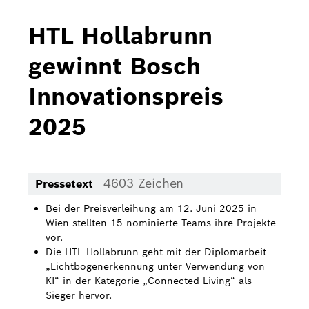
Bosch Home Comfort
HTL Hollabrunn
Buderus
gewinnt Bosch
Pressemappen
Innovationspreis
Hausgeräte
2025
Downloads
Pressemappen
4603 Zeichen
Pressetext
Fotos
Bei der Preisverleihung am 12. Juni 2025 in
Videos
Wien stellten 15 nominierte Teams ihre Projekte
vor.
Über uns
Die HTL Hollabrunn geht mit der Diplomarbeit
„Lichtbogenerkennung unter Verwendung von
Bosch in Österreich
KI“ in der Kategorie „Connected Living“ als
Sieger hervor.
Karriere bei Bosch in Österreich