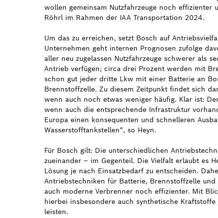
wollen gemeinsam Nutzfahrzeuge noch effizienter un
Röhrl im Rahmen der IAA Transportation 2024.
Um das zu erreichen, setzt Bosch auf Antriebsvielfa
Unternehmen geht internen Prognosen zufolge dav
aller neu zugelassen Nutzfahrzeuge schwerer als se
Antrieb verfügen; circa drei Prozent werden mit B
schon gut jeder dritte Lkw mit einer Batterie an Bo
Brennstoffzelle. Zu diesem Zeitpunkt findet sich d
wenn auch noch etwas weniger häufig. Klar ist: Der
wenn auch die entsprechende Infrastruktur vorhan
Europa einen konsequenten und schnelleren Ausba
Wasserstofftankstellen“, so Heyn.
Für Bosch gilt: Die unterschiedlichen Antriebstech
zueinander – im Gegenteil. Die Vielfalt erlaubt es He
Lösung je nach Einsatzbedarf zu entscheiden. Dahe
Antriebstechniken für Batterie, Brennstoffzelle un
auch moderne Verbrenner noch effizienter. Mit Blic
hierbei insbesondere auch synthetische Kraftstoffe
leisten.