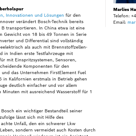
Überholspur
Marlies H
en, Innovationen und Lösungen
für den
Telefon: 
nover verändert Bosch-Technik bereits
Email:
mar
B transportieren. In China etwa ist eine
m Gewicht von 18 bis 49 Tonnen in Serie
verter und Differential sind vollständig
ieelektrisch als auch mit Brennstoffzellen-
 in Indien erste Testfahrzeuge mit
für mit Einspritzsystemen, Sensoren,
tscheidende Komponenten für den
h und das Unternehmen FirstElement Fuel
 in Kalifornien erstmals in Betrieb gehen
ge deutlich einfacher und vor allem
n Minuten mit ausreichend Wasserstoff für 1
 Bosch ein wichtiger Bestandteil seiner
ufolge lässt sich mit Hilfe des
 achte Unfall, den ein schwerer Lkw
r Leben, sondern vermeidet auch Kosten durch