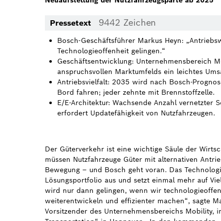
Neuaufstellung der Nutzfahrzeugsparte ab 2025
9442 Zeichen
Pressetext
Bosch-Geschäftsführer Markus Heyn: „Antriebs
Technologieoffenheit gelingen.“
Geschäftsentwicklung: Unternehmensbereich Mob
anspruchsvollen Marktumfelds ein leichtes Um
Antriebsvielfalt: 2035 wird nach Bosch-Prognose
Bord fahren; jeder zehnte mit Brennstoffzelle.
E/E-Architektur: Wachsende Anzahl vernetzter 
erfordert Updatefähigkeit von Nutzfahrzeugen.
Der Güterverkehr ist eine wichtige Säule der Wirtsc
müssen Nutzfahrzeuge Güter mit alternativen Antrie
Bewegung – und Bosch geht voran. Das Technologi
Lösungsportfolio aus und setzt einmal mehr auf Vie
wird nur dann gelingen, wenn wir technologieoffen
weiterentwickeln und effizienter machen“, sagte 
Vorsitzender des Unternehmensbereichs Mobility, 