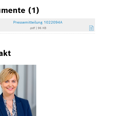
mente (1)
Pressemitteilung 1022094A
.pdf
|
96 KB
akt