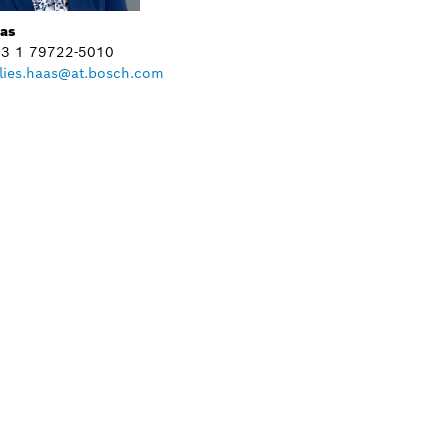
aas
+43 1 79722-5010
lies.haas@at.bosch.com