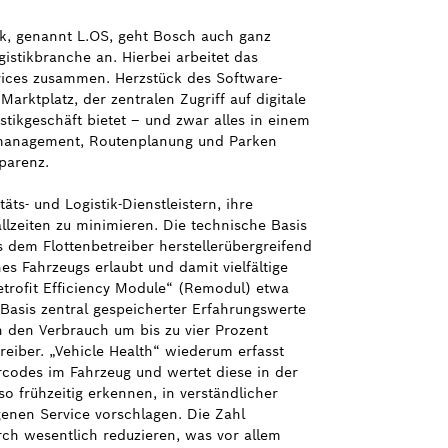
stik, genannt L.OS, geht Bosch auch ganz
istikbranche an. Hierbei arbeitet das
ces zusammen. Herzstück des Software-
arktplatz, der zentralen Zugriff auf digitale
tikgeschäft bietet – und zwar alles in einem
tenmanagement, Routenplanung und Parken
parenz.
ts- und Logistik-Dienstleistern, ihre
llzeiten zu minimieren. Die technische Basis
s dem Flottenbetreiber herstellerübergreifend
es Fahrzeugs erlaubt und damit vielfältige
etrofit Efficiency Module“ (Remodul) etwa
 Basis zentral gespeicherter Erfahrungswerte
n den Verbrauch um bis zu vier Prozent
treiber. „Vehicle Health“ wiederum erfasst
ercodes im Fahrzeug und wertet diese in der
 frühzeitig erkennen, in verständlicher
genen Service vorschlagen. Die Zahl
rch wesentlich reduzieren, was vor allem