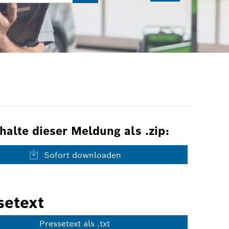
nhalte dieser Meldung als .zip:
Sofort downloaden
setext
Pressetext als .txt