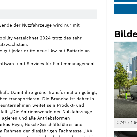
wende der Nutzfahrzeuge wird nur mit
Bilde
ility verzeichnet 2024 trotz des sehr
satzwachstum.
 gut jeder dritte neue Lkw mit Batterie an
Software und Services für Flottenmanagement
haft. Damit ihre grüne Transformation gelingt,
ben transportieren. Die Branche ist daher in
eunternehmen weitet sein Produkt- und
lfalt: „Die Antriebswende der Nutzfahrzeuge
 agieren und alle Antriebsformen
2 747 x 1 5
Markus Heyn, Bosch-Geschäftsführer und
im Rahmen der diesjährigen Fachmesse „IAA