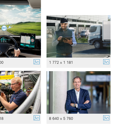
00
1 772 x 1 181
18
8 640 x 5 760