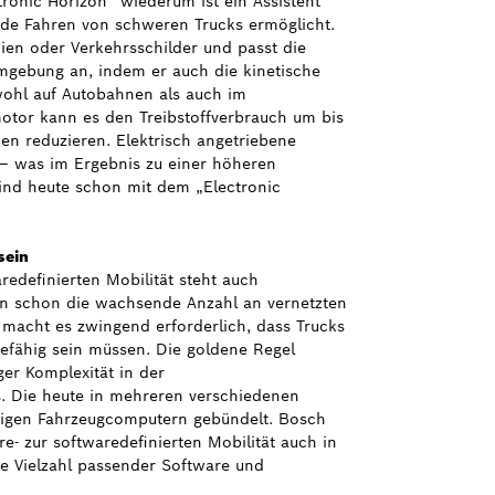
onic Horizon“ wiederum ist ein Assistent
nde Fahren von schweren Trucks ermöglicht.
ien oder Verkehrsschilder und passt die
Umgebung an, indem er auch die kinetische
wohl auf Autobahnen als auch im
otor kann es den Treibstoffverbrauch um bis
en reduzieren. Elektrisch angetriebene
 – was im Ergebnis zu einer höheren
sind heute schon mit dem „Electronic
sein
redefinierten Mobilität steht auch
in schon die wachsende Anzahl an vernetzten
macht es zwingend erforderlich, dass Trucks
efähig sein müssen. Die goldene Regel
er Komplexität in der
s. Die heute in mehreren verschiedenen
wenigen Fahrzeugcomputern gebündelt. Bosch
e- zur softwaredefinierten Mobilität auch in
ine Vielzahl passender Software und