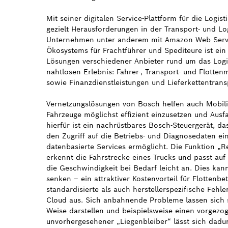
Mit seiner digitalen Service-Plattform für die Logi
gezielt Herausforderungen in der Transport- und Log
Unternehmen unter anderem mit Amazon Web Servi
Ökosystems für Frachtführer und Spediteure ist ein M
Lösungen verschiedener Anbieter rund um das Logis
nahtlosen Erlebnis: Fahrer-, Transport- und Flot
sowie Finanzdienstleistungen und Lieferkettentrans
Vernetzungslösungen von Bosch helfen auch Mobilitä
Fahrzeuge möglichst effizient einzusetzen und Ausfa
hierfür ist ein nachrüstbares Bosch-Steuergerät, da
den Zugriff auf die Betriebs- und Diagnosedaten ein
datenbasierte Services ermöglicht. Die Funktion „R
erkennt die Fahrstrecke eines Trucks und passt auf
die Geschwindigkeit bei Bedarf leicht an. Dies kan
senken – ein attraktiver Kostenvorteil für Flottenbe
standardisierte als auch herstellerspezifische Fehl
Cloud aus. Sich anbahnende Probleme lassen sich so
Weise darstellen und beispielsweise einen vorgezo
unvorhergesehener „Liegenbleiber“ lässt sich dadu