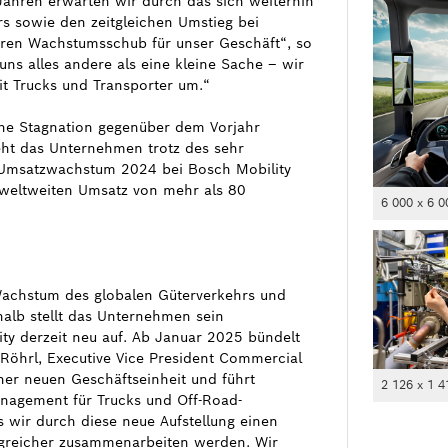
ahren erwarten wir durch das sich weiterhin
 sowie den zeitgleichen Umstieg bei
teren Wachstumsschub für unser Geschäft“, so
uns alles andere als eine kleine Sache – wir
it Trucks und Transporter um.“
ine Stagnation gegenüber dem Vorjahr
geht das Unternehmen trotz des sehr
 Umsatzwachstum 2024 bei Bosch Mobility
n weltweiten Umsatz von mehr als 80
6 000 x 6 0
Wachstum des globalen Güterverkehrs und
halb stellt das Unternehmen sein
ity derzeit neu auf. Ab Januar 2025 bündelt
Röhrl, Executive Vice President Commercial
ner neuen Geschäftseinheit und führt
2 126 x 1 4
nagement für Trucks und Off-Road-
wir durch diese neue Aufstellung einen
lgreicher zusammenarbeiten werden. Wir