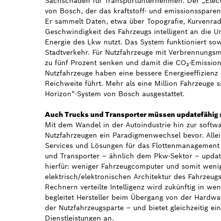
Sachschäden für Transportunternehmen. Der „Electr
von Bosch, der das kraftstoff- und emissionsspare
Er sammelt Daten, etwa über Topografie, Kurvenrad
Geschwindigkeit des Fahrzeugs intelligent an die 
Energie des Lkw nutzt. Das System funktioniert so
Stadtverkehr. Für Nutzfahrzeuge mit Verbrennungsm
zu fünf Prozent senken und damit die CO₂-Emission
Nutzfahrzeuge haben eine bessere Energieeffizienz
Reichweite führt. Mehr als eine Million Fahrzeuge 
Horizon“-System von Bosch ausgestattet.
Auch Trucks und Transporter müssen updatefähig 
Mit dem Wandel in der Autoindustrie hin zur softwa
Nutzfahrzeugen ein Paradigmenwechsel bevor. Alle
Services und Lösungen für das Flottenmanagement 
und Transporter – ähnlich dem Pkw-Sektor – updat
hierfür: weniger Fahrzeugcomputer und somit wenig
elektrisch/elektronischen Architektur des Fahrzeug
Rechnern verteilte Intelligenz wird zukünftig in 
begleitet Hersteller beim Übergang von der Hardwar
der Nutzfahrzeugsparte – und bietet gleichzeitig e
Dienstleistungen an.