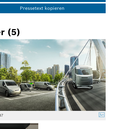
Pressetext kopieren
r (5)
47