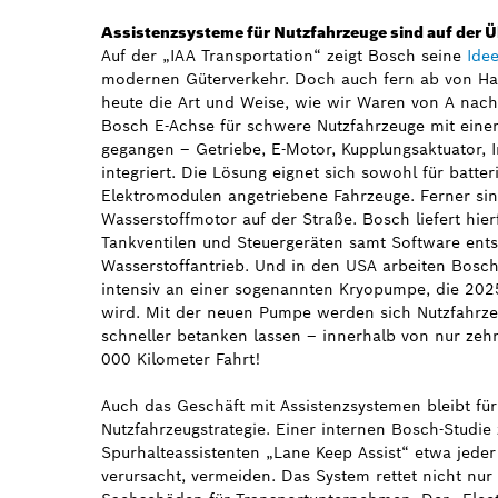
Assistenzsysteme für Nutzfahrzeuge sind auf der 
Auf der „IAA Transportation“ zeigt Bosch seine
Ide
modernen Güterverkehr. Doch auch fern ab von Han
heute die Art und Weise, wie wir Waren von A nach 
Bosch E-Achse für schwere Nutzfahrzeuge mit eine
gegangen – Getriebe, E-Motor, Kupplungsaktuator, In
integriert. Die Lösung eignet sich sowohl für batter
Elektromodulen angetriebene Fahrzeuge. Ferner sind
Wasserstoffmotor auf der Straße. Bosch liefert hier
Tankventilen und Steuergeräten samt Software en
Wasserstoffantrieb. Und in den USA arbeiten Bosc
intensiv an einer sogenannten Kryopumpe, die 2025
wird. Mit der neuen Pumpe werden sich Nutzfahrzeu
schneller betanken lassen – innerhalb von nur zeh
000 Kilometer Fahrt!
Auch das Geschäft mit Assistenzsystemen bleibt für
Nutzfahrzeugstrategie. Einer internen Bosch-Studie z
Spurhalteassistenten „Lane Keep Assist“ etwa jeder
verursacht, vermeiden. Das System rettet nicht nu