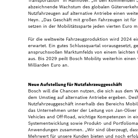
Transportation“ in Hannover. „In den kommenden J
abzeichnende Wachstum des globalen Güterverkehrs
Nutzfahrzeugen auf alternative Antriebe einen wei
Heyn. „Das Geschäft mit großen Fahrzeugen ist für 
setzen in der Mobilitätssparte jeden vierten Euro m
Für die weltweite Fahrzeugproduktion wird 2024 e
erwartet. Ein gutes Schlussquartal vorausgesetzt, 
anspruchsvollen Marktumfelds von einem leichten
aus. Bis 2029 peilt Bosch Mobility weiterhin eine
Milliarden Euro an.
Neue Aufstellung für Nutzfahrzeuggeschäft
Bosch will die Chancen nutzen, die sich aus dem 
dem Umstieg auf alternative Antriebe ergeben. Des
Nutzfahrzeuggeschäft innerhalb des Bereichs Mobil
das Unternehmen unter der Leitung von Jan-Oliver 
Vehicles and Off-Road, wichtige Kompetenzen in ei
Systementwicklung sowie Produkt- und Portfolioma
Anwendungen zusammen. „Wir sind überzeugt, dass 
Mehrwert für unsere Kunden bieten und noch erfo