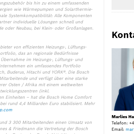
zungszubehör bis hin zu einem umfassenden
nergien wie Wärmepumpen und Solarthermie-
male Systemkompatibilität: Alle Komponenten
rtner individuelle Lösungen schnell und
de oder Neubau, bei Klein- oder Großanlagen.
Kont
eter von effizienten Heizungs-, Lüftungs-
rtfolio, das an regionale Bedürfnisse
 Übernahme im Heizungs-, Lüftungs- und
Unternehmen ein umfassendes Portfolio
sch, Buderus, Hitachi und YORK®. Die Bosch
itarbeitende und verfügt über eine starke
rer Osten / Afrika mit einem weltweiten
wicklungszentren (inkl.
ten Einheiten – hat die Bosch Home Comfort
i rund 4,4 Milliarden Euro stabilisiert.
Mehr
p.com
Marlies H
 rund 3 300 Mitarbeitenden einen Umsatz von
Telefon: 
nes & Friedmann die Vertretung der Bosch
Email:
mar