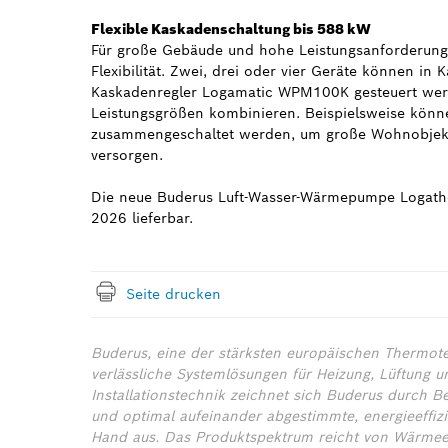
Flexible Kaskadenschaltung bis 588 kW
Für große Gebäude und hohe Leistungsanforderun
Flexibilität. Zwei, drei oder vier Geräte können in
Kaskadenregler Logamatic WPM100K gesteuert werd
Leistungsgrößen kombinieren. Beispielsweise kön
zusammengeschaltet werden, um große Wohnobjekte
versorgen.
Die neue Buderus Luft-Wasser-Wärmepumpe Logath
2026 lieferbar.
Seite drucken
Buderus, eine der stärksten europäischen Thermote
verlässliche Systemlösungen für Heizung, Lüftung u
Installationstechnik zeichnet sich Buderus durch B
und optimal aufeinander abgestimmte, energieeffiz
Hand aus. Das Produktspektrum reicht von Wärmeer