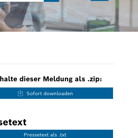
nhalte dieser Meldung als .zip:
Sofort downloaden
setext
Pressetext als .txt