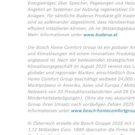
Energieträger, über Speicher, Regelungen und Hei
Angebot an Systemen zur Nutzung regenerativer E
Anlagen. Für sämtliche Buderus Produkte gilt maxi
sind so aufeinander abgestimmt, dass Handwerkspa
effizient installieren können, ob im Bestandsgebäu
Mehr Informationen unter
www.buderus.at.
Die Bosch Home Comfort Group ist ein globaler Anbi
und Klimalösungen mit einem innovativen Produktpo
angepasst ist. Nach der bedeutenden strategischen
Klimalösungsgeschäft im August 2025 vereint das 
globaler und regionaler Marken, einschließlich Bo
Home Comfort Group beschäftigt weltweit 24.000 M
Marktpräsenz in Amerika, Asien und Europa / Mittle
Netzwerk von 33 Produktionsstandorten und 26 Ent
Minderheitsbeteiligungen). Ohne die neu akquirier
Group ihren Umsatz nach vorläufigen Zahlen 2025 be
Informationen unter
www.bosch-homecomfortgrou
In Österreich erzielte die Bosch-Gruppe 2025 mit
1,12 Milliarden Euro. 1899 übernahm die Firma Dé