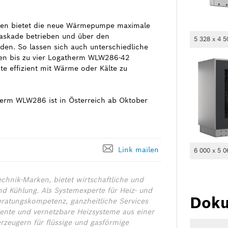
gen bietet die neue Wärmepumpe maximale
 Kaskade betrieben und über den
5 328 x 4 5
en. So lassen sich auch unterschiedliche
nen bis zu vier Logatherm WLW286-42
 effizient mit Wärme oder Kälte zu
erm WLW286 ist in Österreich ab Oktober
Link mailen
6 000 x 5 0
chnik-Marken, bietet wirtschaftliche und
nd Kühlung. Als Systemexperte für Heiz- und
Doku
eratungskompetenz, ganzheitliche Services
iente und vernetzbare Heizsysteme aus einer
zeugern für flüssige und gasförmige