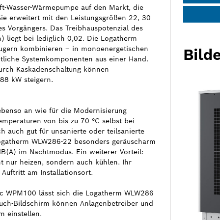
ft-Wasser-Wärmepumpe auf den Markt, die
Sie erweitert mit den Leistungsgrößen 22, 30
s Vorgängers. Das Treibhauspotenzial des
 liegt bei lediglich 0,02. Die Logatherm
eugern kombinieren – in monoenergetischen
Bilde
ämtliche Systemkomponenten aus einer Hand.
Durch Kaskadenschaltung können
588 kW steigern.
benso an wie für die Modernisierung
emperaturen von bis zu 70 °C selbst bei
h auch gut für unsanierte oder teilsanierte
e Logatherm WLW286-22 besonders geräuscharm
B(A) im Nachtmodus. Ein weiterer Vorteil:
 nur heizen, sondern auch kühlen. Ihr
uftritt am Installationsort.
c WPM100 lässt sich die Logatherm WLW286
Touch-Bildschirm können Anlagenbetreiber und
m einstellen.