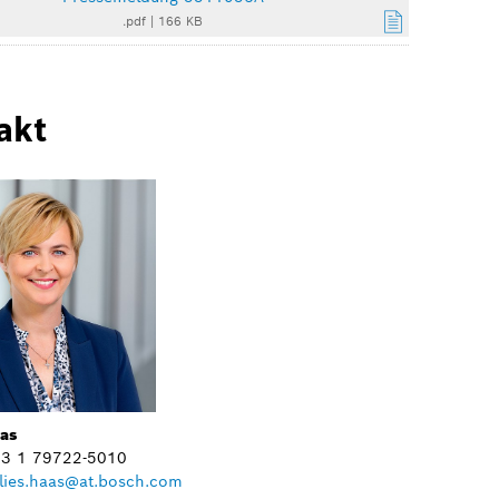
.pdf
|
166 KB
akt
aas
+43 1 79722-5010
lies.haas@at.bosch.com