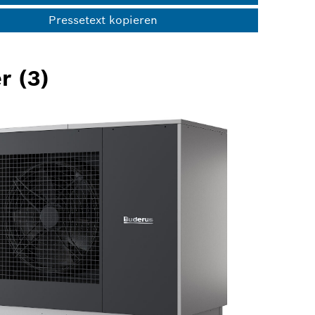
Pressetext kopieren
r (3)