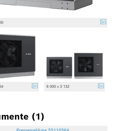
00
64
6 000 x 3 132
mente (1)
Pressemeldung 5511056A