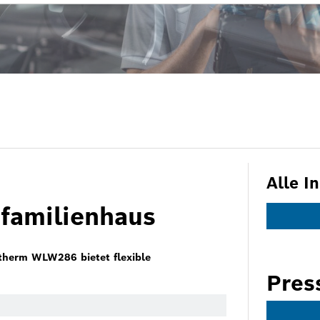
Alle I
rfamilienhaus
herm WLW286 bietet flexible
Pres