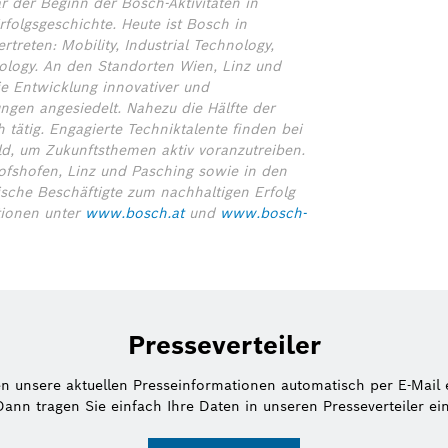
 der Beginn der Bosch-Aktivitäten in
rfolgsgeschichte. Heute ist Bosch in
treten: Mobility, Industrial Technology,
logy. An den Standorten Wien, Linz und
ie Entwicklung innovativer und
ngen angesiedelt. Nahezu die Hälfte der
 tätig. Engagierte Techniktalente finden bei
ld, um Zukunftsthemen aktiv voranzutreiben.
hofshofen, Linz und Pasching sowie in den
sche Beschäftigte zum nachhaltigen Erfolg
tionen unter
www.bosch.at
und
www.bosch-
Presseverteiler
en unsere aktuellen Presseinformationen automatisch per E-Mail 
Dann tragen Sie einfach Ihre Daten in unseren Presseverteiler ein