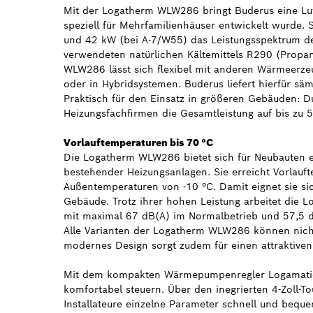
Mit der Logatherm WLW286 bringt Buderus eine Lu
speziell für Mehrfamilienhäuser entwickelt wurde. 
und 42 kW (bei A-7/W55) das Leistungsspektrum de
verwendeten natürlichen Kältemittels R290 (Propan)
WLW286 lässt sich flexibel mit anderen Wärmeerz
oder in Hybridsystemen. Buderus liefert hierfür s
Praktisch für den Einsatz in größeren Gebäuden: 
Heizungsfachfirmen die Gesamtleistung auf bis zu 
Vorlauftemperaturen bis 70 °C
Die Logatherm WLW286 bietet sich für Neubauten e
bestehender Heizungsanlagen. Sie erreicht Vorlauft
Außentemperaturen von -10 °C. Damit eignet sie sic
Gebäude. Trotz ihrer hohen Leistung arbeitet di
mit maximal 67 dB(A) im Normalbetrieb und 57,5 d
Alle Varianten der Logatherm WLW286 können nicht
modernes Design sorgt zudem für einen attraktiven A
Mit dem kompakten Wärmepumpenregler Logamati
komfortabel steuern. Über den inegrierten 4-Zoll-
Installateure einzelne Parameter schnell und beque