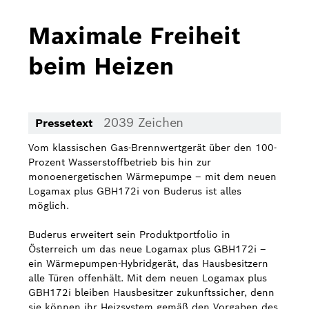
Bosch Home Comfort
Maximale Freiheit
Buderus
beim Heizen
Pressemappen
Hausgeräte
2039 Zeichen
Pressetext
Downloads
Vom klassischen Gas-Brennwertgerät über den 100-
Pressemappen
Prozent Wasserstoffbetrieb bis hin zur
monoenergetischen Wärmepumpe – mit dem neuen
Fotos
Logamax plus GBH172i von Buderus ist alles
möglich.
Videos
Buderus erweitert sein Produktportfolio in
Österreich um das neue Logamax plus GBH172i –
Über uns
ein Wärmepumpen-Hybridgerät, das Hausbesitzern
alle Türen offenhält. Mit dem neuen Logamax plus
Bosch in Österreich
GBH172i bleiben Hausbesitzer zukunftssicher, denn
sie können ihr Heizsystem gemäß den Vorgaben des
Karriere bei Bosch in Österreich