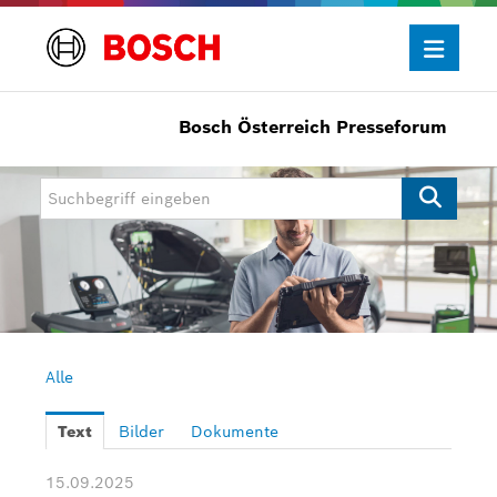
Bosch Österreich Presseforum
Presseinformationen
Allgemein/Wirtschaft
Bosch Innovationspreis
eBike Systems
Mobility
Mobility Aftermarket
Alle
Power Tools
Text
Bilder
Dokumente
Bosch Rexroth
15.09.2025