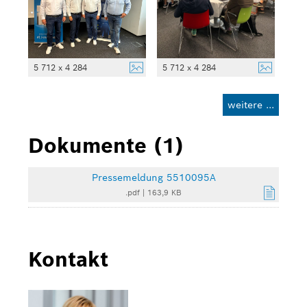
5 712 x 4 284
5 712 x 4 284
weitere ...
Dokumente (1)
Pressemeldung 5510095A
.pdf
|
163,9 KB
Kontakt