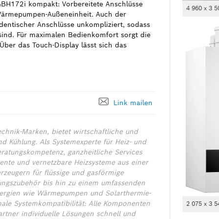
s GBH172i kompakt: Vorbereitete Anschlüsse
4 960 x 3 5
 Wärmepumpen-Außeneinheit. Auch der
dentischer Anschlüsse unkompliziert, sodass
ind. Für maximalen Bedienkomfort sorgt die
Über das Touch-Display lässt sich das
Link mailen
chnik-Marken, bietet wirtschaftliche und
nd Kühlung. Als Systemexperte für Heiz- und
eratungskompetenz, ganzheitliche Services
iente und vernetzbare Heizsysteme aus einer
zeugern für flüssige und gasförmige
zungszubehör bis hin zu einem umfassenden
nergien wie Wärmepumpen und Solarthermie-
male Systemkompatibilität: Alle Komponenten
2 075 x 3 5
rtner individuelle Lösungen schnell und