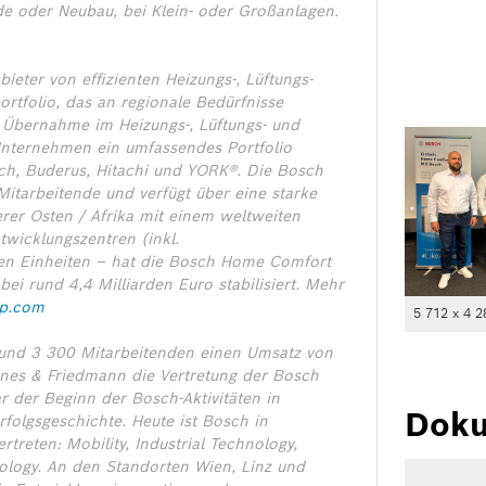
de oder Neubau, bei Klein- oder Großanlagen.
eter von effizienten Heizungs-, Lüftungs-
rtfolio, das an regionale Bedürfnisse
 Übernahme im Heizungs-, Lüftungs- und
Unternehmen ein umfassendes Portfolio
sch, Buderus, Hitachi und YORK®. Die Bosch
itarbeitende und verfügt über eine starke
rer Osten / Afrika mit einem weltweiten
wicklungszentren (inkl.
ten Einheiten – hat die Bosch Home Comfort
i rund 4,4 Milliarden Euro stabilisiert.
Mehr
p.com
5 712 x 4 2
 rund 3 300 Mitarbeitenden einen Umsatz von
nes & Friedmann die Vertretung der Bosch
 der Beginn der Bosch-Aktivitäten in
Doku
rfolgsgeschichte. Heute ist Bosch in
treten: Mobility, Industrial Technology,
logy. An den Standorten Wien, Linz und