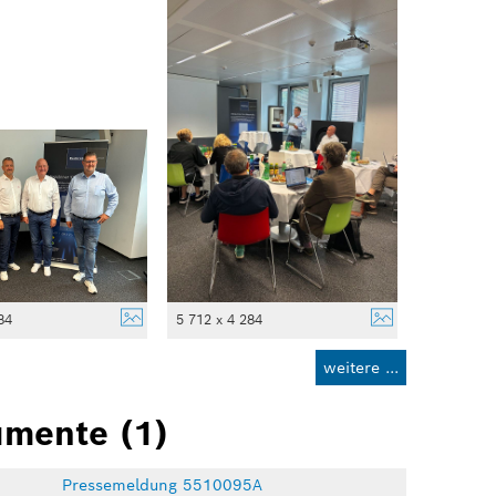
84
5 712 x 4 284
weitere ...
mente (1)
Pressemeldung 5510095A