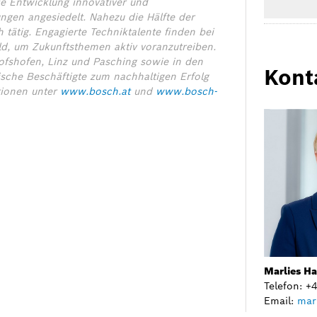
ie Entwicklung innovativer und
ngen angesiedelt. Nahezu die Hälfte der
 tätig. Engagierte Techniktalente finden bei
ld, um Zukunftsthemen aktiv voranzutreiben.
hofshofen, Linz und Pasching sowie in den
Kont
sche Beschäftigte zum nachhaltigen Erfolg
tionen unter
www.bosch.at
und
www.bosch-
Marlies H
Telefon: 
Email:
mar