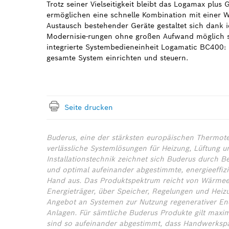
Trotz seiner Vielseitigkeit bleibt das Logamax plu
ermöglichen eine schnelle Kombination mit einer
Austausch bestehender Geräte gestaltet sich dank i
Modernisie-rungen ohne großen Aufwand möglich s
integrierte Systembedieneinheit Logamatic BC400: 
gesamte System einrichten und steuern.
Seite drucken
Buderus, eine der stärksten europäischen Thermote
verlässliche Systemlösungen für Heizung, Lüftung u
Installationstechnik zeichnet sich Buderus durch B
und optimal aufeinander abgestimmte, energieeffiz
Hand aus. Das Produktspektrum reicht von Wärmeer
Energieträger, über Speicher, Regelungen und Hei
Angebot an Systemen zur Nutzung regenerativer E
Anlagen. Für sämtliche Buderus Produkte gilt maxi
sind so aufeinander abgestimmt, dass Handwerkspa