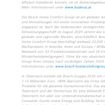
effizient installieren können, ob im Bestandsgebäu
Mehr Informationen unter
www.buderus.at.
Die Bosch Home Comfort Group ist ein globaler Anbi
und Klimalösungen mit einem innovativen Produktpo
angepasst ist. Nach der bedeutenden strategischen
Klimalösungsgeschäft im August 2025 vereint das 
globaler und regionaler Marken, einschließlich Bo
Home Comfort Group beschäftigt weltweit 24.000 M
Marktpräsenz in Amerika, Asien und Europa / Mittle
Netzwerk von 33 Produktionsstandorten und 26 Ent
Minderheitsbeteiligungen). Ohne die neu akquirier
Group ihren Umsatz nach vorläufigen Zahlen 2025 be
Informationen unter
www.bosch-homecomfortgrou
In Österreich erzielte die Bosch-Gruppe 2025 mit
1,12 Milliarden Euro. 1899 übernahm die Firma Dé
Produkte für die gesamte Donaumonarchie. Das war
Österreich und der Startschuss für eine blühende E
Österreich mit allen vier Unternehmensbereichen ver
Consumer Goods sowie Energy and Building Techno