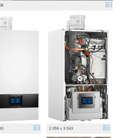
08
43
2 059 x 3 543