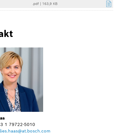
.pdf
|
163,9 KB
akt
aas
+43 1 79722-5010
lies.haas@at.bosch.com