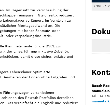
2 362 x 1 7
ten. Im Gegensatz zur Verschraubung der
ckkappen einsparen. Gleichzeitig reduziert
ie Lebensdauer verlängert. Im Vergleich zu
usätzlicher Montageaufwand an. Die
Doku
mgebungen mit hoher Schmutz- oder
olz- oder Verpackungsindustrie.
lle Klemmelemente für die BSCL zur
ung der Linearführung inklusive Zubehör.
kstücken, damit diese sicher, präzise und
Kont
ängere Lebensdauer optimierte
d Bearbeiten der Enden ohne Entgraten und
Bosch Rex
Manuela K
em Führungswagen verschiedener
Tel.: +49 
lschienen des Rexroth-Portfolios derselben
manuela.k
n. Das vereinfacht die Logistik und reduziert