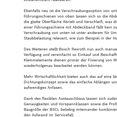
Ebenfalls neu ist die Verschraubungsoption von un
Führungsschienen von oben lassen sich so die Abde
die glatte Oberfläche Abrieb und Verschleiß, was d
einer Führungsschiene mit Abdeckband fällt kein z
Verschraubung von unten ist unter anderem für U
Staubbelastung relevant, wie zum Beispiel in der H
Des Weiteren stellt Bosch Rexroth nun auch manue
Verfügung und vereinfacht so Einkauf und Beschaff
Klemmelemente dienen primär der Fixierung von Wer
wiederholgenau bearbeitet werden können.
Mehr Wirtschaftlichkeit bieten auch das auf eine l
Dichtungskonzept sowie das einfache Ablängen un
aufwendiges Anfasen.
Dank des flexiblen Austauschbaus lassen sich zud
Genauigkeiten und Vorspannklassen sowie die Profi
Baugröße der BSCL beliebig miteinander kombiniere
den Aufwand im Servicefall.