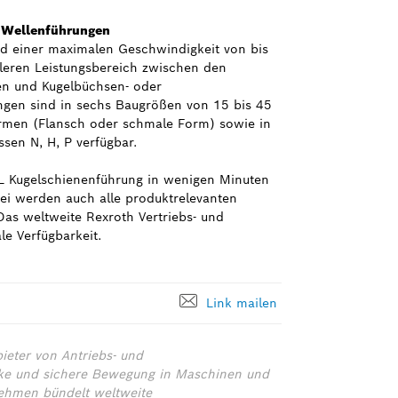
d Wellenführungen
nd einer maximalen Geschwindigkeit von bis
tleren Leistungsbereich zwischen den
en und Kugelbüchsen- oder
ngen sind in sechs Baugrößen von 15 bis 45
ormen (Flansch oder schmale Form) sowie in
sen N, H, P verfügbar.
CL Kugelschienenführung in wenigen Minuten
bei werden auch alle produktrelevanten
 Das weltweite Rexroth Vertriebs- und
le Verfügbarkeit.
Link mailen
ieter von Antriebs- und
tarke und sichere Bewegung in Maschinen und
ehmen bündelt weltweite