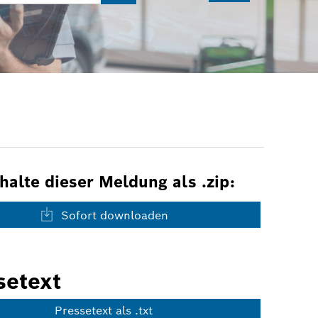
nhalte dieser Meldung als .zip:
Sofort downloaden
setext
Pressetext als .txt