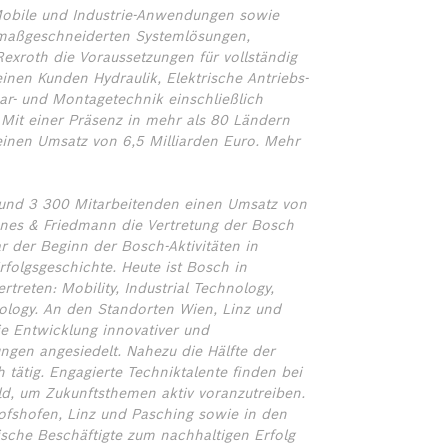
bile und Industrie-Anwendungen sowie
 maßgeschneiderten Systemlösungen,
exroth die Voraussetzungen für vollständig
nen Kunden Hydraulik, Elektrische Antriebs-
ar- und Montagetechnik einschließlich
. Mit einer Präsenz in mehr als 80 Ländern
einen Umsatz von 6,5 Milliarden Euro. Mehr
 rund 3 300 Mitarbeitenden einen Umsatz von
nes & Friedmann die Vertretung der Bosch
 der Beginn der Bosch-Aktivitäten in
rfolgsgeschichte. Heute ist Bosch in
treten: Mobility, Industrial Technology,
logy. An den Standorten Wien, Linz und
ie Entwicklung innovativer und
ngen angesiedelt. Nahezu die Hälfte der
 tätig. Engagierte Techniktalente finden bei
ld, um Zukunftsthemen aktiv voranzutreiben.
hofshofen, Linz und Pasching sowie in den
sche Beschäftigte zum nachhaltigen Erfolg