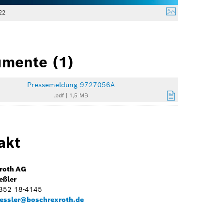
22
mente (1)
Pressemeldung 9727056A
.pdf
|
1,5 MB
akt
roth AG
eßler
9352 18-4145
essler@boschrexroth.de