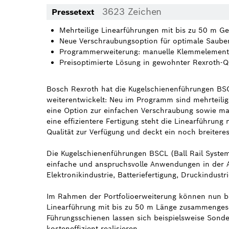
3623 Zeichen
Pressetext
Mehrteilige Linearführungen mit bis zu 50 m G
Neue Verschraubungsoption für optimale Saube
Programmerweiterung: manuelle Klemmelemente 
Preisoptimierte Lösung in gewohnter Rexroth-Qu
Bosch Rexroth hat die Kugelschienenführungen BSC
weiterentwickelt: Neu im Programm sind mehrteili
eine Option zur einfachen Verschraubung sowie m
eine effizientere Fertigung steht die Linearführung
Qualität zur Verfügung und deckt ein noch breite
Die Kugelschienenführungen BSCL (Ball Rail System
einfache und anspruchsvolle Anwendungen in der A
Elektronikindustrie, Batteriefertigung, Druckindustr
Im Rahmen der Portfolioerweiterung können nun bis
Linearführung mit bis zu 50 m Länge zusammengese
Führungsschienen lassen sich beispielsweise Sonde
kosteneffizient realisieren.