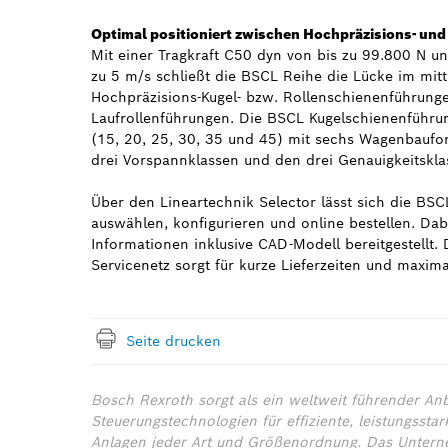
Optimal positioniert zwischen Hochpräzisions- un
Mit einer Tragkraft C50 dyn von bis zu 99.800 N u
zu 5 m/s schließt die BSCL Reihe die Lücke im mit
Hochpräzisions-Kugel- bzw. Rollenschienenführung
Laufrollenführungen. Die BSCL Kugelschienenführu
(15, 20, 25, 30, 35 und 45) mit sechs Wagenbauf
drei Vorspannklassen und den drei Genauigkeitsklas
Über den Lineartechnik Selector lässt sich die BS
auswählen, konfigurieren und online bestellen. Da
Informationen inklusive CAD-Modell bereitgestellt.
Servicenetz sorgt für kurze Lieferzeiten und maxima
Seite drucken
Bosch Rexroth sorgt als ein weltweit führender Anb
Steuerungstechnologien für effiziente, leistungss
Anlagen jeder Art und Größenordnung. Das Untern