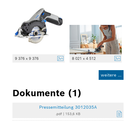
9 376 x 9 376
8 021 x 4 512
weitere ...
Dokumente (1)
Pressemitteilung 3012035A
.pdf
|
153,6 KB