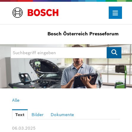
Bosch Österreich Presseforum
Presseinformationen
Allgemein/Wirtschaft
Bosch Innovationspreis
eBike Systems
Mobility
Mobility Aftermarket
Alle
Power Tools
Text
Bilder
Dokumente
Bosch Rexroth
06.03.2025