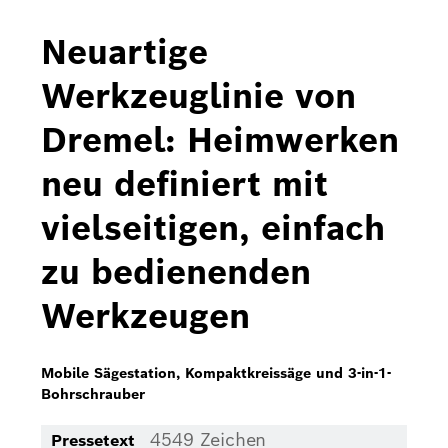
Bosch Home Comfort
Neuartige
Buderus
Werkzeuglinie von
Pressemappen
Dremel: Heimwerken
Hausgeräte
neu definiert mit
Downloads
vielseitigen, einfach
Pressemappen
zu bedienenden
Fotos
Werkzeugen
Videos
Über uns
Mobile Sägestation, Kompaktkreissäge und 3-in-1-
Bohrschrauber
Bosch in Österreich
4549 Zeichen
Pressetext
Karriere bei Bosch in Österreich