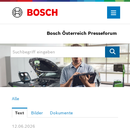
Bosch Österreich Presseforum
Presseinformationen
Allgemein/Wirtschaft
Bosch Innovationspreis
eBike Systems
Mobility
Mobility Aftermarket
Alle
Power Tools
Text
Bilder
Dokumente
Bosch Rexroth
12.06.2026