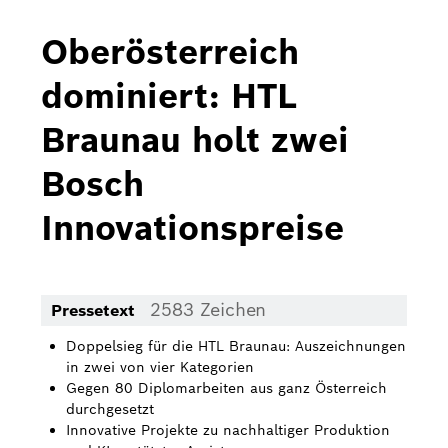
Bosch Home Comfort
Oberösterreich
Buderus
dominiert: HTL
Pressemappen
Braunau holt zwei
Hausgeräte
Bosch
Downloads
Innovationspreise
Pressemappen
Fotos
2583 Zeichen
Pressetext
Videos
Doppelsieg für die HTL Braunau: Auszeichnungen
Über uns
in zwei von vier Kategorien
Gegen 80 Diplomarbeiten aus ganz Österreich
Bosch in Österreich
durchgesetzt
Innovative Projekte zu nachhaltiger Produktion
Karriere bei Bosch in Österreich