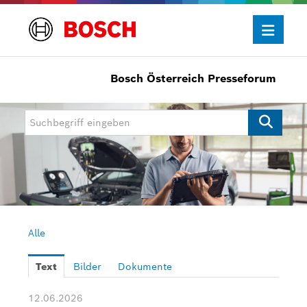
Bosch Österreich Presseforum
Presseinformationen
Allgemein/Wirtschaft
Bosch Innovationspreis
eBike Systems
Mobility
Mobility Aftermarket
Alle
Power Tools
Text
Bilder
Dokumente
Bosch Rexroth
12.06.2026