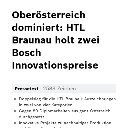
Bosch Home Comfort
Oberösterreich
Buderus
dominiert: HTL
Pressemappen
Braunau holt zwei
Hausgeräte
Bosch
Downloads
Innovationspreise
Pressemappen
Fotos
2583 Zeichen
Pressetext
Videos
Doppelsieg für die HTL Braunau: Auszeichnungen
Über uns
in zwei von vier Kategorien
Gegen 80 Diplomarbeiten aus ganz Österreich
Bosch in Österreich
durchgesetzt
Innovative Projekte zu nachhaltiger Produktion
Karriere bei Bosch in Österreich