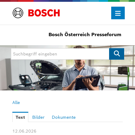
Bosch Österreich Presseforum
Presseinformationen
Allgemein/Wirtschaft
Bosch Innovationspreis
eBike Systems
Mobility
Mobility Aftermarket
Alle
Power Tools
Text
Bilder
Dokumente
Bosch Rexroth
12.06.2026