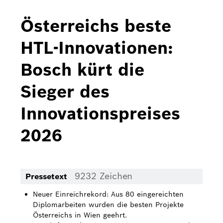
Bosch Home Comfort
Österreichs beste
Buderus
HTL-Innovationen:
Pressemappen
Bosch kürt die
Hausgeräte
Sieger des
Downloads
Innovationspreises
Pressemappen
2026
Fotos
Videos
9232 Zeichen
Pressetext
Über uns
Neuer Einreichrekord: Aus 80 eingereichten
Bosch in Österreich
Diplomarbeiten wurden die besten Projekte
Österreichs in Wien geehrt.
Karriere bei Bosch in Österreich