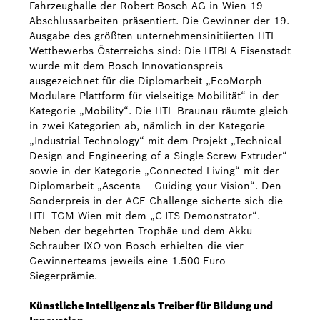
Fahrzeughalle der Robert Bosch AG in Wien 19
Abschlussarbeiten präsentiert. Die Gewinner der 19.
Ausgabe des größten unternehmensinitiierten HTL-
Wettbewerbs Österreichs sind: Die HTBLA Eisenstadt
wurde mit dem Bosch-Innovationspreis
ausgezeichnet für die Diplomarbeit „EcoMorph –
Modulare Plattform für vielseitige Mobilität“ in der
Kategorie „Mobility“. Die HTL Braunau räumte gleich
in zwei Kategorien ab, nämlich in der Kategorie
„Industrial Technology“ mit dem Projekt „Technical
Design and Engineering of a Single-Screw Extruder“
sowie in der Kategorie „Connected Living“ mit der
Diplomarbeit „Ascenta – Guiding your Vision“. Den
Sonderpreis in der ACE-Challenge sicherte sich die
HTL TGM Wien mit dem „C-ITS Demonstrator“.
Neben der begehrten Trophäe und dem Akku-
Schrauber IXO von Bosch erhielten die vier
Gewinnerteams jeweils eine 1.500-Euro-
Siegerprämie.
Künstliche Intelligenz als Treiber für Bildung und