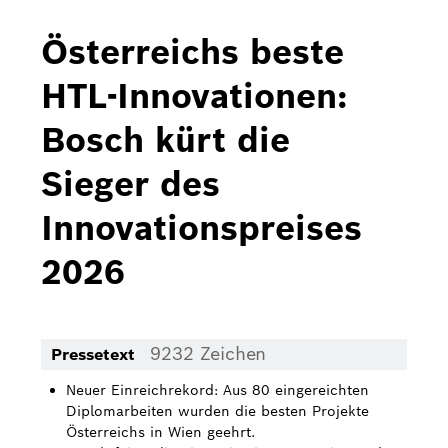
Bosch Home Comfort
Österreichs beste
Buderus
HTL-Innovationen:
Pressemappen
Bosch kürt die
Hausgeräte
Sieger des
Downloads
Innovationspreises
Pressemappen
2026
Fotos
Videos
9232 Zeichen
Pressetext
Über uns
Neuer Einreichrekord: Aus 80 eingereichten
Bosch in Österreich
Diplomarbeiten wurden die besten Projekte
Österreichs in Wien geehrt.
Karriere bei Bosch in Österreich