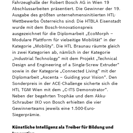
Fahrzeughalle der Robert Bosch AG in Wien 19
Abschlussarbeiten präsentiert. Die Gewinner der 19.
Ausgabe des größten unternehmensinitiierten HTL-
Wettbewerbs Österreichs sind: Die HTBLA Eisenstadt
wurde mit dem Bosch-Innovationspreis
ausgezeichnet für die Diplomarbeit „EcoMorph –
Modulare Plattform für vielseitige Mobilität“ in der
Kategorie „Mobility“. Die HTL Braunau räumte gleich
in zwei Kategorien ab, nämlich in der Kategorie
„Industrial Technology“ mit dem Projekt „Technical
Design and Engineering of a Single-Screw Extruder“
sowie in der Kategorie „Connected Living“ mit der
Diplomarbeit „Ascenta – Guiding your Vision“. Den
Sonderpreis in der ACE-Challenge sicherte sich die
HTL TGM Wien mit dem „C-ITS Demonstrator“.
Neben der begehrten Trophäe und dem Akku-
Schrauber IXO von Bosch erhielten die vier
Gewinnerteams jeweils eine 1.500-Euro-
Siegerprämie.
Künstliche Intelligenz als Treiber für Bildung und