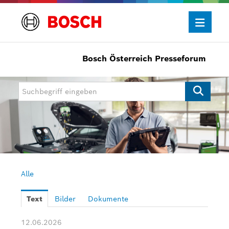
Bosch Österreich Presseforum
Presseinformationen
Allgemein/Wirtschaft
Bosch Innovationspreis
eBike Systems
Mobility
Mobility Aftermarket
Alle
Power Tools
Text
Bilder
Dokumente
Bosch Rexroth
12.06.2026