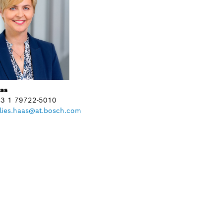
aas
+43 1 79722-5010
lies.haas@at.bosch.com