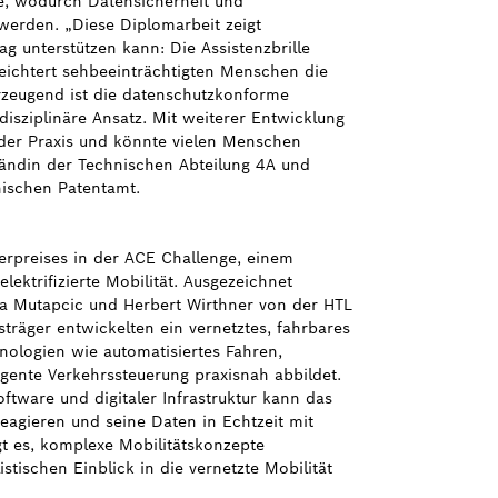
ne, wodurch Datensicherheit und
werden. „Diese Diplomarbeit zeigt
ag unterstützen kann: Die Assistenzbrille
leichtert sehbeeinträchtigten Menschen die
rzeugend ist die datenschutzkonforme
disziplinäre Ansatz. Mit weiterer Entwicklung
 der Praxis und könnte vielen Menschen
ständin der Technischen Abteilung 4A und
hischen Patentamt.
erpreises in der ACE Challenge, einem
ektrifizierte Mobilität. Ausgezeichnet
a Mutapcic und Herbert Wirthner von der HTL
träger entwickelten ein vernetztes, fahrbares
nologien wie automatisiertes Fahren,
igente Verkehrssteuerung praxisnah abbildet.
ftware und digitaler Infrastruktur kann das
eagieren und seine Daten in Echtzeit mit
t es, komplexe Mobilitätskonzepte
tischen Einblick in die vernetzte Mobilität