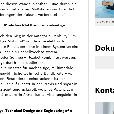
en diesen Wandel sichtbar – und durch die
 wirtschaftsnahen Maßstäben wird deutlich,
erungen der Zukunft vorbereitet ist.“
2 260 x 1 5
 – Modulare Plattform für vielseitige
ch den Sieg in der Kategorie „Mobility“. Im
tige Mobilität“ wurde eine elektrisch
Doku
rere Einsatzbereiche in einem System vereint.
n über ein Schnellwechselsystem
 oder Schnee – flexibel kombiniert werden.
ge durch eine skalierbare,
ue Ansätze für nachhaltige, multimodale
ergewöhnliche technische Bandbreite – von
pen. Besonders beeindruckend ist der
 klar auf Einsatz in der Praxis und sogar in
Kont
z zeigt eindrucksvoll, welches Potenzial in
lärte Jurorin Anna Huditz, Abteilungsleiterin
y: „Technical Design and Engineering of a