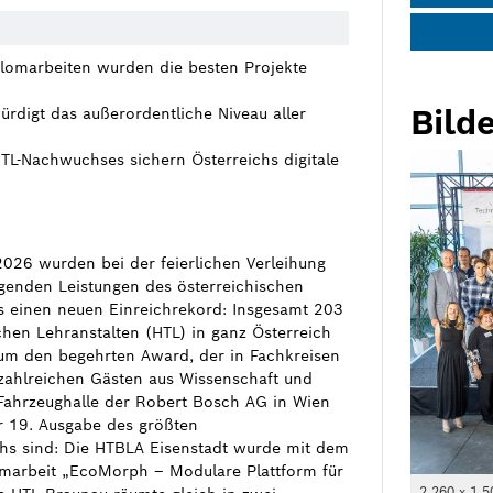
plomarbeiten wurden die besten Projekte
Bilde
würdigt das außerordentliche Niveau aller
L-Nachwuchses sichern Österreichs digitale
2026 wurden bei der feierlichen Verleihung
genden Leistungen des österreichischen
s einen neuen Einreichrekord: Insgesamt 203
hen Lehranstalten (HTL) in ganz Österreich
 um den begehrten Award, der in Fachkreisen
 zahlreichen Gästen aus Wissenschaft und
 Fahrzeughalle der Robert Bosch AG in Wien
r 19. Ausgabe des größten
chs sind: Die HTBLA Eisenstadt wurde mit dem
omarbeit „EcoMorph – Modulare Plattform für
2 260 x 1 5