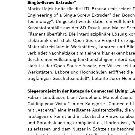
Single-Screw Extruder“
Moritz Hajek holte für die HTL Braunau mit seiner 
Engineering of a Single-Screw Extruder“ den Bosch 
Technology“. Umgesetzt wurde dabei ein voll funkt
Kunststoffabfälle aus der 3D Druck- und Maker Sze
Filament überführt. Die interdisziplinäre Lösung 
Elektronik und ist als Open Source Projekt frei zug
Materialkreisläufe in Werkstätten, Laboren und Bil
verbindet Nachhaltigkeit mit einem klar erkennbar
durch einen vollständig funktionsfähigen, interdisz
stark ist der Open Source Ansatz, der Wissen teilt
Werkstätten, Labore und Hochschulen eröffnet die 
tragfähigen Geschäftsmodell“, betonte Juror Heim
Siegerprojekt in der Kategorie Connected Living: „
Fabian Lindlbauer, Liam Vendel und Manuel Zauner
Guiding your Vision“ in der Kategorie „Connected L
mit „Ascenta“ eine intelligente Assistenzbrille, die 
Intelligenz erkennt und in akustische Hinweise übe
und Sprachsteuerung ermöglicht es, Hindernisse, P
zu erfassen und dem Nutzer in Echtzeit zu beschreib