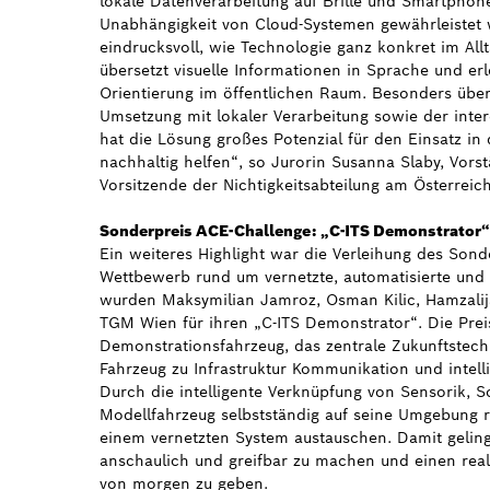
lokale Datenverarbeitung auf Brille und Smartpho
Unabhängigkeit von Cloud-Systemen gewährleistet 
eindrucksvoll, wie Technologie ganz konkret im Allt
übersetzt visuelle Informationen in Sprache und er
Orientierung im öffentlichen Raum. Besonders übe
Umsetzung mit lokaler Verarbeitung sowie der inter
hat die Lösung großes Potenzial für den Einsatz in
nachhaltig helfen“, so Jurorin Susanna Slaby, Vor
Vorsitzende der Nichtigkeitsabteilung am Österreic
Sonderpreis ACE-Challenge: „C-ITS Demonstrator“
Ein weiteres Highlight war die Verleihung des Sond
Wettbewerb rund um vernetzte, automatisierte und el
wurden Maksymilian Jamroz, Osman Kilic, Hamzalij
TGM Wien für ihren „C-ITS Demonstrator“. Die Preis
Demonstrationsfahrzeug, das zentrale Zukunftstech
Fahrzeug zu Infrastruktur Kommunikation und intell
Durch die intelligente Verknüpfung von Sensorik, So
Modellfahrzeug selbstständig auf seine Umgebung r
einem vernetzten System austauschen. Damit geling
anschaulich und greifbar zu machen und einen realis
von morgen zu geben.