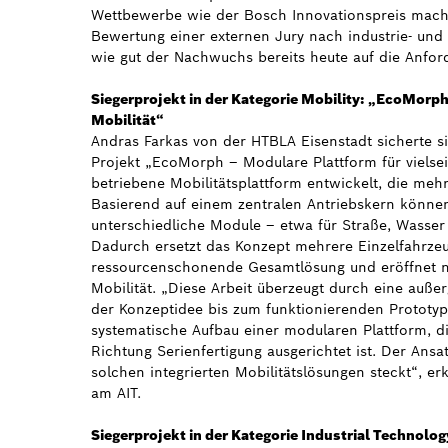
Wettbewerbe wie der Bosch Innovationspreis mach
Bewertung einer externen Jury nach industrie- und
wie gut der Nachwuchs bereits heute auf die Anford
Siegerprojekt in der Kategorie Mobility: „EcoMorph
Mobilität“
Andras Farkas von der HTBLA Eisenstadt sicherte si
Projekt „EcoMorph – Modulare Plattform für vielsei
betriebene Mobilitätsplattform entwickelt, die meh
Basierend auf einem zentralen Antriebskern könne
unterschiedliche Module – etwa für Straße, Wasser
Dadurch ersetzt das Konzept mehrere Einzelfahrzeu
ressourcenschonende Gesamtlösung und eröffnet ne
Mobilität. „Diese Arbeit überzeugt durch eine auß
der Konzeptidee bis zum funktionierenden Prototy
systematische Aufbau einer modularen Plattform, die
Richtung Serienfertigung ausgerichtet ist. Der Ansat
solchen integrierten Mobilitätslösungen steckt“, erk
am AIT.
Siegerprojekt in der Kategorie Industrial Technolog