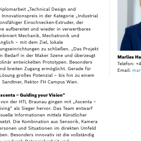
Diplomarbeit „Technical Design and
Innovationspreis in der Kategorie „Industrial
ionsfähiger Einschnecken-Extruder, der
ne aufbereitet und wieder in verwertbares
kombiniert Mechanik, Mechatronik und
änglich – mit dem Ziel, lokale
dungseinrichtungen zu schließen. „Das Projekt
en Bedarf in der Maker Szene und überzeugt
Marlies H
iplinär entwickelten Prototypen. Besonders
Telefon: 
 und breiten Zugang ermöglicht. Gerade für
Email:
mar
Lösung großes Potenzial – bis hin zu einem
o Sandtner, Rektor FH Campus Wien.
Ascenta – Guiding your Vision“
 von der HTL Braunau gingen mit „Ascenta –
iving“ als Sieger hervor. Das Team entwarf
visuelle Informationen mittels Künstlicher
rsetzt. Die Kombination aus Sensorik, Kamera
ersonen und Situationen im direkten Umfeld
en. Besonders innovativ ist die vollständig