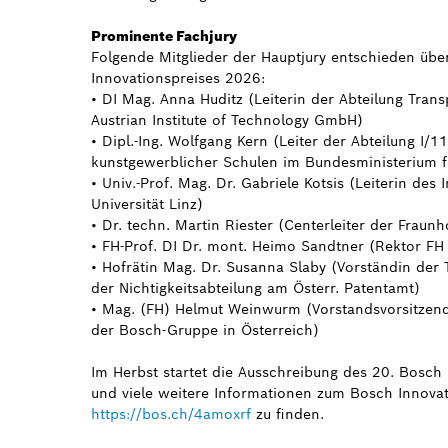
Prominente Fachjury
Folgende Mitglieder der Hauptjury entschieden übe
Innovationspreises 2026:
• DI Mag. Anna Huditz (Leiterin der Abteilung Trans
Austrian Institute of Technology GmbH)
• Dipl.-Ing. Wolfgang Kern (Leiter der Abteilung I/
kunstgewerblicher Schulen im Bundesministerium f
• Univ.-Prof. Mag. Dr. Gabriele Kotsis (Leiterin des
Universität Linz)
• Dr. techn. Martin Riester (Centerleiter der Frau
• FH-Prof. DI Dr. mont. Heimo Sandtner (Rektor F
• Hofrätin Mag. Dr. Susanna Slaby (Vorständin der
der Nichtigkeitsabteilung am Österr. Patentamt)
• Mag. (FH) Helmut Weinwurm (Vorstandsvorsitzen
der Bosch-Gruppe in Österreich)
Im Herbst startet die Ausschreibung des 20. Bosch
und viele weitere Informationen zum Bosch Innovat
https://bos.ch/4amoxrf
zu finden.