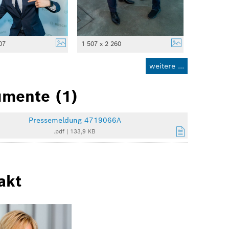
07
1 507 x 2 260
weitere ...
mente (1)
Pressemeldung 4719066A
.pdf
|
133,9 KB
akt