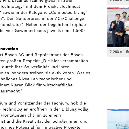
Die HTL Braunau räumte gleich in zwei
l Technology“ mit dem Projekt „Technical
“ sowie in der Kategorie „Connected Living“
on“. Den Sonderpreis in der ACE-Challenge
emonstrator“. Neben der begehrten Trophäe
ie vier Gewinnerteams jeweils eine 1.500-
Innovation
2 260 x 1 5
rt Bosch AG und Repräsentant der Bosch-
isten großen Respekt: „Die hier versammelten
 durch ihre Souveränität und ihren
r an, sondern treiben sie aktiv voran. Wer es
wöhnliches Niveau an technischer und
nem klaren Blick für wirtschaftliche
 ausmacht.“
rium und Vorsitzender der Fachjury, hob die
 Technologien eröffnen in der Bildung völlig
rontalunterricht hin zu einem
ist und die Kreativität der Schülerinnen und
normes Potenzial für innovative Projekte.