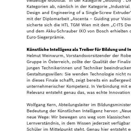
vielseitige Mobilität“ in der Kategorie „Mobility“. 
Kategorien ab, nämlich in der Kategorie „Industria
Design and Engineering of a Single-Screw Extruder
mit der Diplomarbeit „Ascenta – Guiding your Visi
sicherte sich die HTL TGM Wien mit dem „C-ITS D
und dem Akku-Schrauber IXO von Bosch erhielten d
Euro-Siegerprämie.
Künstliche Intelligenz als Treiber für Bildung und 
Helmut Weinwurm, Vorstandsvorsitzender der Robe
Gruppe in Österreich, zollte der Qualität der Final
jungen Technikerinnen und Techniker beeindrucken
Gestaltungswillen: Sie wenden Technologie nicht nu
in dieses Finale schafft, zeigt bereits ein außerge
unternehmerischer Kompetenz. In Verbindung mit ei
Relevanz entsteht genau das, was echte Innovation
Wolfgang Kern, Abteilungsleiter im Bildungsministe
Bedeutung der Künstlichen Intelligenz hervor: „Neue
neue Wege: Wir bewegen uns weg vom klassischen F
Lernverständnis, in dem Wissen jederzeit verfügbar 
Schüler im Mittelpunkt steht. Genau hier entsteht e