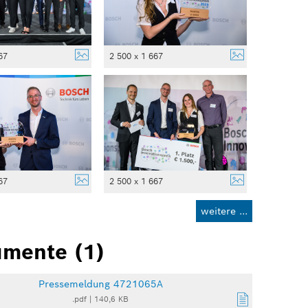
67
2 500 x 1 667
67
2 500 x 1 667
weitere ...
mente (1)
Pressemeldung 4721065A
.pdf
|
140,6 KB