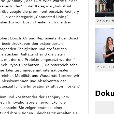
orie „Mobility“, das TGM Wien wurde für das
enextruder“ in der Kategorie „Industrial
 überzeugte die prominent besetzte Fachjury
“ in der Kategorie „Connected Living“.
2 500 x 1 6
er Ixo von Bosch freuten sich die drei
.
Robert Bosch AG und Repräsentant der Bosch-
ch beeindruckt von den präsentierten
sragenden Fähigkeiten und großartigen
s stecken. Auffallend sind die vielen
ät, mit der die Projekte umgesetzt wurden.“
 Schultyps zu schätzen. „Die österreichische
2 500 x 1 6
ine Talenteschmiede mit internationaler
reichen Mobilität und Wasserstoff setzen wir
en Absolventinnen und Absolventen der
enzial für die Innovationskraft von morgen."
Doku
rium und Vorsitzender der Fachjury vom
ch Innovationspreis hervor: „Für die
ilenstein: Sie zeigen erstmals einer
 und ihre Visionen. Gleichzeitig erhalten sie