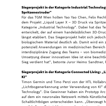
Siegerprojekt in der Kategorie Industrial Technolog
Spritzenextruder“
Für das TGM Wien holten Yao Yao Chen, Felix Rechb
dem Projekt „Liquid Layer X – 3D Druck via Spritz
Kategorie „Industrial Technology“. Dabei hat das T
entwickelt, der auf einem handelsüblichen 3D-Druck
längst etabliert. Das Siegerprojekt hebt sich jedo
biologischem Material deutlich ab. Damit wird ein 
potenziell Anwendungen im medizinischen Bereich 
interdisziplinäre Zugang des Teams – von biomedizi
Umsetzung dieser innovativen Idee ist eine beachtli
Sieg verdient hat“, betonte Juror Heimo Sandtner
Siegerprojekt in der Kategorie Connected Living:
KI“
Timon Germin und Timo Perzi von der HTL Hollabrun
„Lichtbogenerkennung unter Verwendung von KI“ den
Technology“. Die Gewinner haben ein Prototyp Arc 
auf dem ein neuronales Netzwerk mittels Künstliche
Schaltlichtbögen unterscheiden kann. „Überzeugt hat