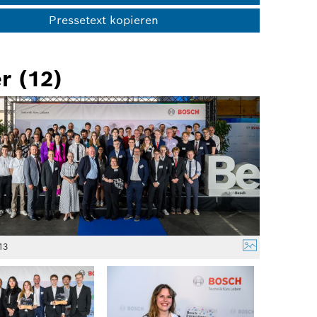
Pressetext kopieren
r (12)
13