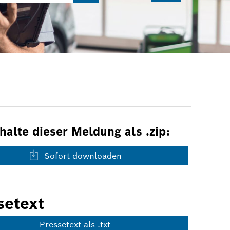
nhalte dieser Meldung als .zip:
Sofort downloaden
setext
Pressetext als .txt