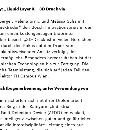
y: „Liquid Layer X – 3D Druck via
erger, Helena Srnic und Melissa Sühs mit
enextruder“ den Bosch Innovationspreis in der
eam einen kostengünstigen Bioprinter
er basiert. „3D-Druck ist in vielen Bereichen
ch durch den Fokus auf den Druck von
zukunftsweisender Ansatz verfolgt, der
ermöglicht. Besonders hervorzuheben ist der
nischen Technologien bis zur Fertigung. Die
che Teamleistung, die sich auf jeden Fall den
, Rektor FH Campus Wien.
 „Lichtbogenerkennung unter Verwendung von
n sicherten sich mit ihrer Diplomarbeit
 Sieg in der Kategorie „Industrial
Fault Detection Device (AFDD) entwickelt,
r Intelligenz zwischen guten und gefährlichen
 die interdisziplinäre Leistung eines nur