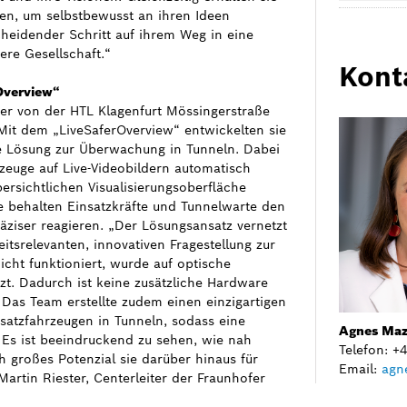
en, um selbstbewusst an ihren Ideen
cheidender Schritt auf ihrem Weg in eine
ere Gesellschaft.“
Kont
rOverview“
er von der HTL Klagenfurt Mössingerstraße
 Mit dem „LiveSaferOverview“ entwickelten sie
ve Lösung zur Überwachung in Tunneln. Dabei
rzeuge auf Live-Videobildern automatisch
bersichtlichen Visualisierungsoberfläche
te behalten Einsatzkräfte und Tunnelwarte den
äziser reagieren. „Der Lösungsansatz vernetzt
itsrelevanten, innovativen Fragestellung zur
cht funktioniert, wurde auf optische
. Dadurch ist keine zusätzliche Hardware
 Das Team erstellte zudem einen einzigartigen
satzfahrzeugen in Tunneln, sodass eine
Agnes Maz
. Es ist beeindruckend zu sehen, wie nah
Telefon: 
h großes Potenzial sie darüber hinaus für
Email:
agn
 Martin Riester, Centerleiter der Fraunhofer