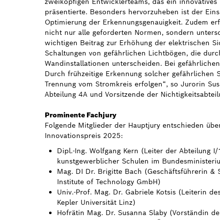
zweiköpfigen Entwicklerteams, das ein innovatives
präsentierte. Besonders hervorzuheben ist der Einsa
Optimierung der Erkennungsgenauigkeit. Zudem erfül
nicht nur alle geforderten Normen, sondern untersch
wichtigen Beitrag zur Erhöhung der elektrischen S
Schaltungen von gefährlichen Lichtbögen, die durc
Wandinstallationen unterscheiden. Bei gefährliche
Durch frühzeitige Erkennung solcher gefährlichen 
Trennung vom Stromkreis erfolgen“, so Jurorin Sus
Abteilung 4A und Vorsitzende der Nichtigkeitsabtei
Prominente Fachjury
Folgende Mitglieder der Hauptjury entschieden übe
Innovationspreis 2025:
Dipl.-Ing. Wolfgang Kern (Leiter der Abteilung 
kunstgewerblicher Schulen im Bundesministeriu
Mag. DI Dr. Brigitte Bach (Geschäftsführerin & 
Institute of Technology GmbH)
Univ.-Prof. Mag. Dr. Gabriele Kotsis (Leiterin de
Kepler Universität Linz)
Hofrätin Mag. Dr. Susanna Slaby (Vorständin d