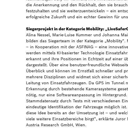
die Anerkennung und den Rückhalt, den sie brauch
festzuhalten und sie weiterzuentwickeln – ein ents
erfolgreiche Zukunft und ein echter Gewinn für uns
Siegerprojekt in der Kategorie Mobility: „LiveSafe
Alina Nessel, Marie-Luise Kummer und Johanna Mai
bilden das Siegerteam in der Kategorie „Mobility“.
– in Kooperation mit der ASFINAG – eine innovati
werden mittels KI-basierter Technologie Einsatzfah
erkannt und ihre Positionen in Echtzeit auf einer ü
dargestellt. Über eine benutzer-freundliche Websei
Überblick und können im Ernstfall schneller und pr
mehrere Disziplinen und widmet sich einer sicherhe
Leitung von Einsatzfahrzeugen. Da GPS im Tunnel ni
Erkennung durch bestehende Kamerasysteme gesetzt
nötig, nur eine Softwareanpassung im Hintergrund.
Stammdatensatz durch Tests mit verschiedenen Ein
eindeutige Identifikation der Fahrzeuge möglich ist
diese Idee bereits an der Umsetzung ist – und welc
viele weitere Einsatzbereiche birgt“, erklärte Juror
Austria Research GmbH, Wien.