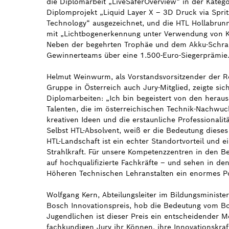
die Diplomarbeit „LiveSaferOverview“ in der Kateg
Diplomprojekt „Liquid Layer X – 3D Druck via Spritz
Technology“ ausgezeichnet, und die HTL Hollabrunn
mit „Lichtbogenerkennung unter Verwendung von KI
Neben der begehrten Trophäe und dem Akku-Schraub
Gewinnerteams über eine 1.500-Euro-Siegerprämie
Helmut Weinwurm, als Vorstandsvorsitzender der 
Gruppe in Österreich auch Jury-Mitglied, zeigte si
Diplomarbeiten: „Ich bin begeistert von den herau
Talenten, die im österreichischen Technik-Nachwuch
kreativen Ideen und die erstaunliche Professionalit
Selbst HTL-Absolvent, weiß er die Bedeutung dieses
HTL-Landschaft ist ein echter Standortvorteil und e
Strahlkraft. Für unsere Kompetenzzentren in den Be
auf hochqualifizierte Fachkräfte – und sehen in d
Höheren Technischen Lehranstalten ein enormes Pot
Wolfgang Kern, Abteilungsleiter im Bildungsministe
Bosch Innovationspreis, hob die Bedeutung vom Bos
Jugendlichen ist dieser Preis ein entscheidender Me
fachkundigen Jury ihr Können, ihre Innovationskraft