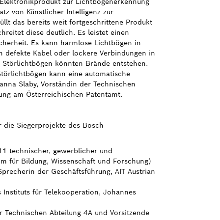
 Elektronikprodukt zur Lichtbogenerkennung
tz von Künstlicher Intelligenz zur
lt das bereits weit fortgeschrittene Produkt
reitet diese deutlich. Es leistet einen
icherheit. Es kann harmlose Lichtbögen in
h defekte Kabel oder lockere Verbindungen in
n Störlichtbögen könnten Brände entstehen.
Störlichtbögen kann eine automatische
anna Slaby, Vorständin der Technischen
lung am Österreichischen Patentamt.
r die Siegerprojekte des Bosch
I/11 technischer, gewerblicher und
m für Bildung, Wissenschaft und Forschung)
Sprecherin der Geschäftsführung, AIT Austrian
s Instituts für Telekooperation, Johannes
er Technischen Abteilung 4A und Vorsitzende