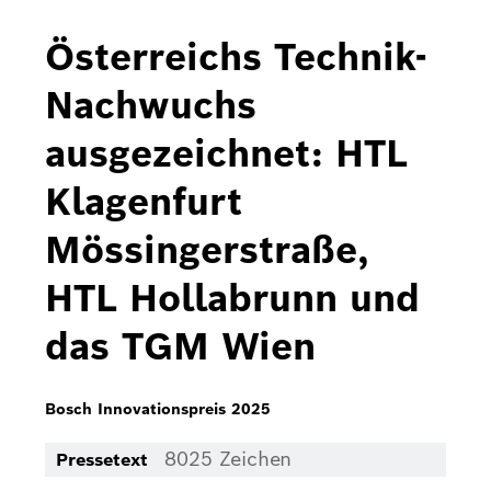
Bosch Home Comfort
Österreichs Technik-
Buderus
Nachwuchs
Pressemappen
ausgezeichnet: HTL
Hausgeräte
Klagenfurt
Downloads
Mössingerstraße,
Pressemappen
HTL Hollabrunn und
Fotos
das TGM Wien
Videos
Über uns
Bosch Innovationspreis 2025
Bosch in Österreich
8025 Zeichen
Pressetext
Karriere bei Bosch in Österreich