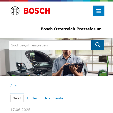
Bosch Österreich Presseforum
Presseinformationen
Allgemein/Wirtschaft
Bosch Innovationspreis
eBike Systems
Mobility
Mobility Aftermarket
Alle
Power Tools
Text
Bilder
Dokumente
Bosch Rexroth
17.06.2025