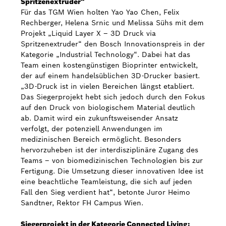
Spritzenextruder“
Für das TGM Wien holten Yao Yao Chen, Felix
Rechberger, Helena Srnic und Melissa Sühs mit dem
Projekt „Liquid Layer X – 3D Druck via
Spritzenextruder“ den Bosch Innovationspreis in der
Kategorie „Industrial Technology“. Dabei hat das
Team einen kostengünstigen Bioprinter entwickelt,
der auf einem handelsüblichen 3D-Drucker basiert.
„3D-Druck ist in vielen Bereichen längst etabliert.
Das Siegerprojekt hebt sich jedoch durch den Fokus
auf den Druck von biologischem Material deutlich
ab. Damit wird ein zukunftsweisender Ansatz
verfolgt, der potenziell Anwendungen im
medizinischen Bereich ermöglicht. Besonders
hervorzuheben ist der interdisziplinäre Zugang des
Teams – von biomedizinischen Technologien bis zur
Fertigung. Die Umsetzung dieser innovativen Idee ist
eine beachtliche Teamleistung, die sich auf jeden
Fall den Sieg verdient hat“, betonte Juror Heimo
Sandtner, Rektor FH Campus Wien.
Siegerprojekt in der Kategorie Connected Living: