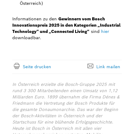
Österreich)
Informationen zu den
Gewinnern vom Bosch
Innovationspreis 2025 in den Kategorien „Industrial
Technology“ und „Connected Living“
sind
hier
downloadbar.
Seite drucken
Link mailen
In Österreich erzielte die Bosch-Gruppe 2025 mit
rund 3 300 Mitarbeitenden einen Umsatz von 1,12
Milliarden Euro. 1899 übernahm die Firma Dénes &
Friedmann die Vertretung der Bosch Produkte für
die gesamte Donaumonarchie. Das war der Beginn
der Bosch-Aktivitäten in Österreich und der
Startschuss für eine blühende Erfolgsgeschichte.
Heute ist Bosch in Österreich mit allen vier