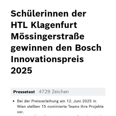
Bosch Home Comfort
Schülerinnen der
Buderus
HTL Klagenfurt
Pressemappen
Mössingerstraße
Hausgeräte
gewinnen den Bosch
Downloads
Innovationspreis
Pressemappen
2025
Fotos
Videos
4729 Zeichen
Pressetext
Über uns
Bei der Preisverleihung am 12. Juni 2025 in
Bosch in Österreich
Wien stellten 15 nominierte Teams ihre Projekte
vor.
Karriere bei Bosch in Österreich