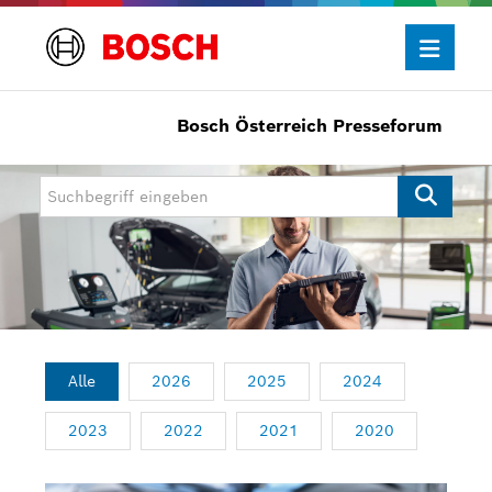
Bosch Österreich Presseforum
Presseinformationen
Allgemein/Wirtschaft
Bosch Innovationspreis
eBike Systems
Mobility
Mobility Aftermarket
Alle
2026
2025
2024
Power Tools
2023
2022
2021
2020
Bosch Rexroth