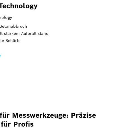
 Technology
nology
 Betonabbruch
lt starkem Aufprall stand
fte Schärfe
t
 für Messwerkzeuge: Präzise
für Profis