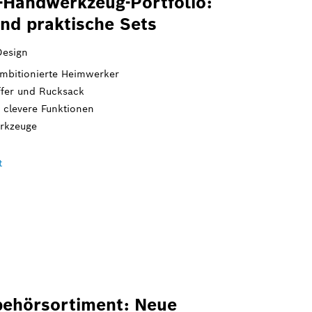
-Handwerkzeug-Portfolio:
nd praktische Sets
Design
mbitionierte Heimwerker
ffer und Rucksack
clevere Funktionen
erkzeuge
t
behörsortiment: Neue