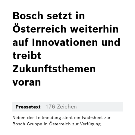
Bosch Home Comfort
Bosch setzt in
Buderus
Österreich weiterhin
Pressemappen
auf Innovationen und
Hausgeräte
treibt
Downloads
Zukunftsthemen
Pressemappen
voran
Fotos
Videos
176 Zeichen
Pressetext
Über uns
Neben der Leitmeldung steht ein Fact-sheet zur
Bosch in Österreich
Bosch-Gruppe in Österreich zur Verfügung.
Karriere bei Bosch in Österreich