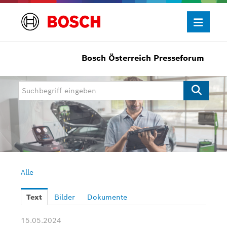
Bosch Österreich Presseforum
Presseinformationen
Allgemein/Wirtschaft
Bosch Innovationspreis
eBike Systems
Mobility
Mobility Aftermarket
Alle
Power Tools
Text
Bilder
Dokumente
Bosch Rexroth
15.05.2024