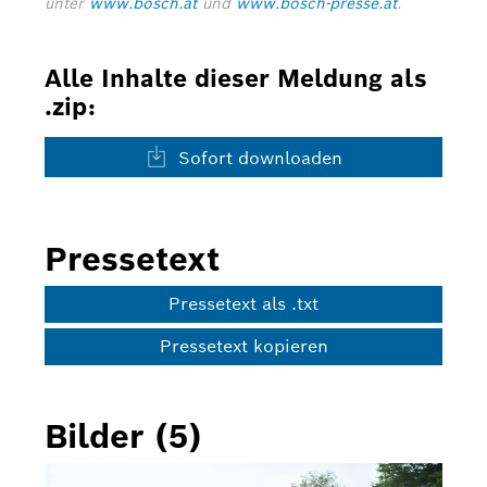
unter
www.bosch.at
und
www.bosch-presse.at
.
Alle Inhalte dieser Meldung als
.zip:
Sofort downloaden
Pressetext
Pressetext als .txt
Pressetext kopieren
Bilder (5)