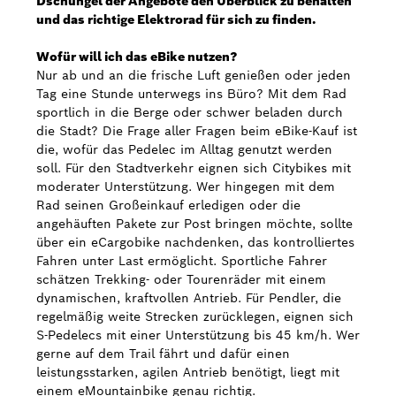
Dschungel der Angebote den Überblick zu behalten
und das richtige Elektrorad für sich zu finden.
Bosch Weltweit
Wofür will ich das eBike nutzen?
Nur ab und an die frische Luft genießen oder jeden
Kontakt
Tag eine Stunde unterwegs ins Büro? Mit dem Rad
sportlich in die Berge oder schwer beladen durch
die Stadt? Die Frage aller Fragen beim eBike-Kauf ist
die, wofür das Pedelec im Alltag genutzt werden
soll. Für den Stadtverkehr eignen sich Citybikes mit
moderater Unterstützung. Wer hingegen mit dem
Rad seinen Großeinkauf erledigen oder die
angehäuften Pakete zur Post bringen möchte, sollte
über ein eCargobike nachdenken, das kontrolliertes
Fahren unter Last ermöglicht. Sportliche Fahrer
schätzen Trekking- oder Tourenräder mit einem
dynamischen, kraftvollen Antrieb. Für Pendler, die
regelmäßig weite Strecken zurücklegen, eignen sich
S-Pedelecs mit einer Unterstützung bis 45 km/h. Wer
gerne auf dem Trail fährt und dafür einen
leistungsstarken, agilen Antrieb benötigt, liegt mit
einem eMountainbike genau richtig.