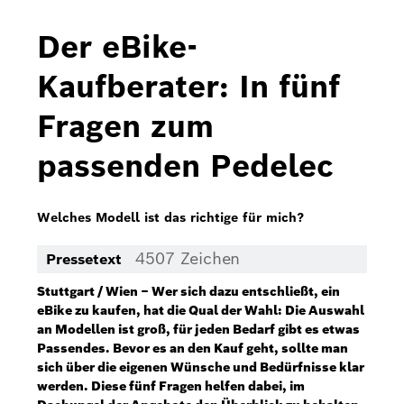
Bosch Home Comfort
Der eBike-
Buderus
Kaufberater: In fünf
Pressemappen
Fragen zum
Hausgeräte
passenden Pedelec
Downloads
Pressemappen
Welches Modell ist das richtige für mich?
Fotos
4507 Zeichen
Pressetext
Videos
Stuttgart / Wien – Wer sich dazu entschließt, ein
eBike zu kaufen, hat die Qual der Wahl: Die Auswahl
Über uns
an Modellen ist groß, für jeden Bedarf gibt es etwas
Passendes. Bevor es an den Kauf geht, sollte man
Bosch in Österreich
sich über die eigenen Wünsche und Bedürfnisse klar
werden. Diese fünf Fragen helfen dabei, im
Karriere bei Bosch in Österreich