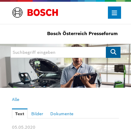
Bosch Österreich Presseforum
Presseinformationen
Allgemein/Wirtschaft
Bosch Innovationspreis
eBike Systems
Mobility
Mobility Aftermarket
Alle
Power Tools
Text
Bilder
Dokumente
Bosch Rexroth
05.05.2020