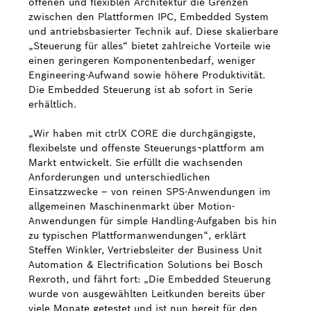
offenen und flexiblen Architektur die Grenzen
zwischen den Plattformen IPC, Embedded System
Bosch Weltweit
und antriebsbasierter Technik auf. Diese skalierbare
„Steuerung für alles“ bietet zahlreiche Vorteile wie
einen geringeren Komponentenbedarf, weniger
Kontakt
Engineering-Aufwand sowie höhere Produktivität.
Die Embedded Steuerung ist ab sofort in Serie
erhältlich.
„Wir haben mit ctrlX CORE die durchgängigste,
flexibelste und offenste Steuerungs¬plattform am
Markt entwickelt. Sie erfüllt die wachsenden
Anforderungen und unterschiedlichen
Einsatzzwecke – von reinen SPS-Anwendungen im
allgemeinen Maschinenmarkt über Motion-
Anwendungen für simple Handling-Aufgaben bis hin
zu typischen Plattformanwendungen“, erklärt
Steffen Winkler, Vertriebsleiter der Business Unit
Automation & Electrification Solutions bei Bosch
Rexroth, und fährt fort: „Die Embedded Steuerung
wurde von ausgewählten Leitkunden bereits über
viele Monate getestet und ist nun bereit für den