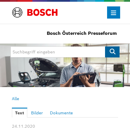
Bosch Österreich Presseforum
Presseinformationen
Allgemein/Wirtschaft
Bosch Innovationspreis
eBike Systems
Mobility
Mobility Aftermarket
Alle
Power Tools
Text
Bilder
Dokumente
Bosch Rexroth
24.11.2020