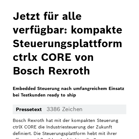
Bosch Home Comfort
Jetzt für alle
Buderus
verfügbar: kompakte
Pressemappen
Steuerungsplattform
Hausgeräte
ctrlx CORE von
Downloads
Bosch Rexroth
Pressemappen
Fotos
Embedded Steuerung nach umfangreichem Einsatz
bei Testkunden ready to ship
Videos
3386 Zeichen
Pressetext
Über uns
Bosch Rexroth hat mit der kompakten Steuerung
Bosch in Österreich
ctrlX CORE die Industriesteuerung der Zukunft
definiert. Die Steuerungsplattform hebt mit ihrer
Karriere bei Bosch in Österreich