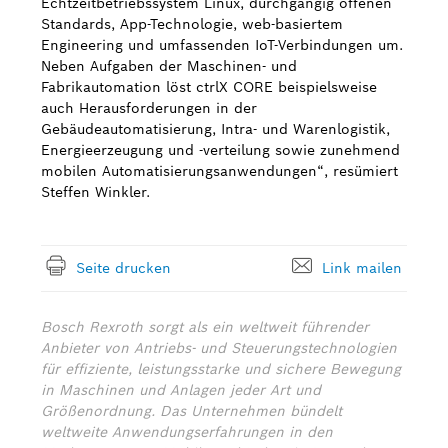
Echtzeitbetriebssystem Linux, durchgängig offenen
Standards, App-Technologie, web-basiertem
Engineering und umfassenden IoT-Verbindungen um.
Neben Aufgaben der Maschinen- und
Fabrikautomation löst ctrlX CORE beispielsweise
auch Herausforderungen in der
Gebäudeautomatisierung, Intra- und Warenlogistik,
Energieerzeugung und -verteilung sowie zunehmend
mobilen Automatisierungsanwendungen“, resümiert
Steffen Winkler.
Seite drucken
Link mailen
Bosch Rexroth sorgt als ein weltweit führender
Anbieter von Antriebs- und Steuerungstechnologien
für effiziente, leistungsstarke und sichere Bewegung
in Maschinen und Anlagen jeder Art und
Größenordnung. Das Unternehmen bündelt
weltweite Anwendungserfahrungen in den