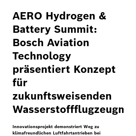
Bosch Home Comfort
AERO Hydrogen &
Buderus
Battery Summit:
Pressemappen
Bosch Aviation
Hausgeräte
Technology
Downloads
präsentiert Konzept
Pressemappen
für
Fotos
zukunftsweisenden
Videos
Wasserstoffflugzeugmo
Über uns
Bosch in Österreich
Innovationsprojekt demonstriert Weg zu
klimafreundlichen Luftfahrtantrieben bei
Karriere bei Bosch in Österreich