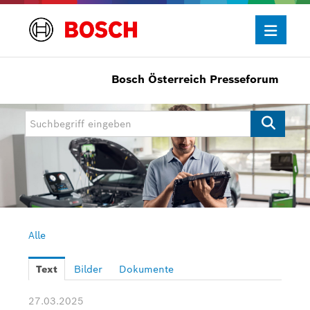
Bosch Österreich Presseforum
Presseinformationen
Allgemein/Wirtschaft
Bosch Innovationspreis
eBike Systems
Mobility
Mobility Aftermarket
Alle
Power Tools
Text
Bilder
Dokumente
Bosch Rexroth
27.03.2025