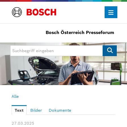
Bosch Österreich Presseforum
Presseinformationen
Allgemein/Wirtschaft
Bosch Innovationspreis
eBike Systems
Mobility
Mobility Aftermarket
Alle
Power Tools
Text
Bilder
Dokumente
Bosch Rexroth
27.03.2025