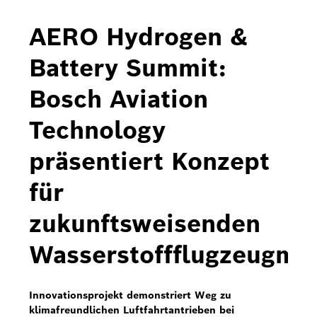
Bosch Home Comfort
AERO Hydrogen &
Buderus
Battery Summit:
Pressemappen
Bosch Aviation
Hausgeräte
Technology
Downloads
präsentiert Konzept
Pressemappen
für
Fotos
zukunftsweisenden
Videos
Wasserstoffflugzeugmo
Über uns
Bosch in Österreich
Innovationsprojekt demonstriert Weg zu
klimafreundlichen Luftfahrtantrieben bei
Karriere bei Bosch in Österreich