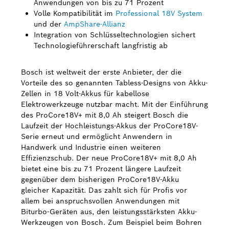
Anwendungen von bis zu 71 Prozent
Volle Kompatibilität im
Professional 18V System
Bosch Weltweit
und der
AmpShare-Allianz
Integration von Schlüsseltechnologien sichert
Kontakt
Technologieführerschaft langfristig ab
Bosch ist weltweit der erste Anbieter, der die
Vorteile des so genannten Tabless-Designs von Akku-
Zellen in 18 Volt-Akkus für kabellose
Elektrowerkzeuge nutzbar macht. Mit der Einführung
des ProCore18V+ mit 8,0 Ah steigert Bosch die
Laufzeit der Hochleistungs-Akkus der ProCore18V-
Serie erneut und ermöglicht Anwendern in
Handwerk und Industrie einen weiteren
Effizienzschub. Der neue ProCore18V+ mit 8,0 Ah
bietet eine bis zu 71 Prozent längere Laufzeit
gegenüber dem bisherigen ProCore18V-Akku
gleicher Kapazität. Das zahlt sich für Profis vor
allem bei anspruchsvollen Anwendungen mit
Biturbo-Geräten aus, den leistungsstärksten Akku-
Werkzeugen von Bosch. Zum Beispiel beim Bohren