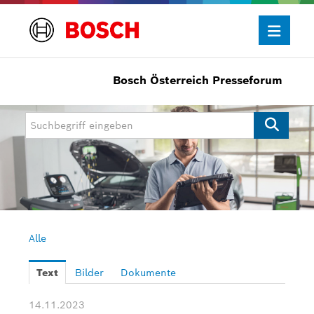
Bosch Österreich Presseforum
Presseinformationen
Allgemein/Wirtschaft
Bosch Innovationspreis
eBike Systems
Mobility
Mobility Aftermarket
Alle
Power Tools
Text
Bilder
Dokumente
Bosch Rexroth
14.11.2023