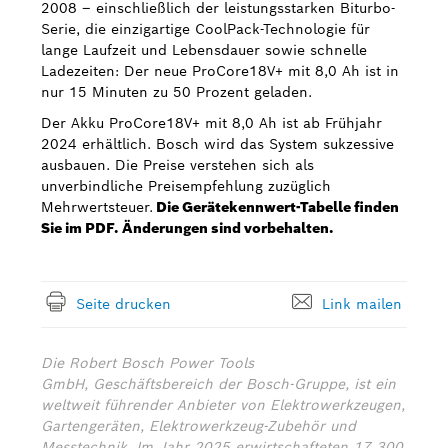
2008 ‒ einschließlich der leistungsstarken Biturbo-
Serie, die einzigartige CoolPack-Technologie für
lange Laufzeit und Lebensdauer sowie schnelle
Ladezeiten: Der neue ProCore18V+ mit 8,0 Ah ist in
nur 15 Minuten zu 50 Prozent geladen.
Der Akku ProCore18V+ mit 8,0 Ah ist ab Frühjahr
2024 erhältlich. Bosch wird das System sukzessive
ausbauen. Die Preise verstehen sich als
unverbindliche Preisempfehlung zuzüglich
Mehrwertsteuer.
Die Gerätekennwert-Tabelle finden
Sie im PDF. Änderungen sind vorbehalten.
Seite drucken
Link mailen
Die Robert Bosch Power Tools
GmbH, Geschäftsbereich der Bosch-Gruppe, ist ein
weltweit führender Anbieter von Elektrowerkzeugen,
Gartengeräten, Elektrowerkzeug-Zubehör und
Messtechnik. Im Jahr 2025 erwirtschafteten 17 300