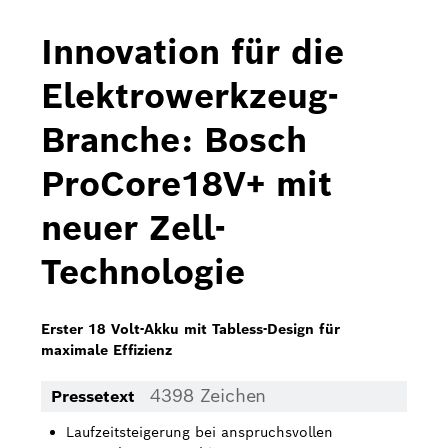
Bosch Home Comfort
Innovation für die
Buderus
Elektrowerkzeug-
Pressemappen
Branche: Bosch
Hausgeräte
ProCore18V+ mit
Downloads
neuer Zell-
Pressemappen
Technologie
Fotos
Videos
Erster 18 Volt-Akku mit Tabless-Design für
maximale Effizienz
Über uns
4398 Zeichen
Pressetext
Bosch in Österreich
Laufzeitsteigerung bei anspruchsvollen
Karriere bei Bosch in Österreich